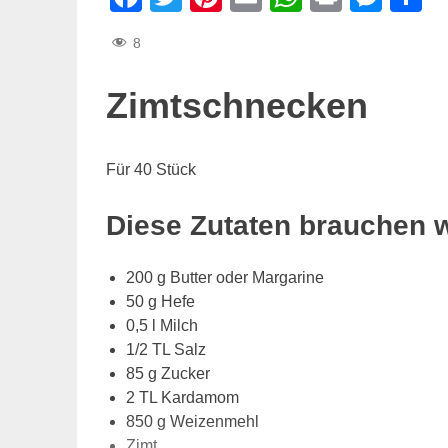
8
Zimtschnecken
Für 40 Stück
Diese Zutaten brauchen 
200 g Butter oder Margarine
50 g Hefe
0,5 l Milch
1/2 TL Salz
85 g Zucker
2 TL Kardamom
850 g Weizenmehl
Zimt