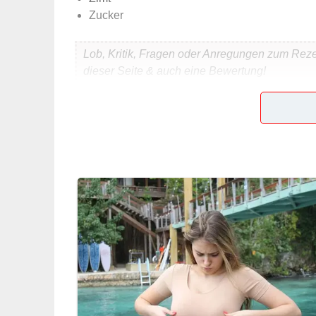
Zucker
Lob, Kritik, Fragen oder Anregungen zum Rez
dieser Seite & auch eine Bewertung!
Und so wird es gemacht
Die Butter (bis auf ca. 3-4 EL) schmelzen lasse
von ca. 37 Grad zur Hefe geben und gut umrühr
und zu einem Teig kneten. Den Rest Mehl aufb
gehen lassen. Anschließend den Teig in 4 Teile te
bestreichen. Mit Zucker und Zimt nach Geschmac
Schnecken auf ein mit Backpapier belegtes Blec
bei 250 Grad ca. 10 Minuten backen bis sie hell