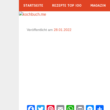
Zum
STARTSEITE
REZEPTE TOP 100
MAGAZIN
Inhalt
springen
Veröffentlicht am
28.01.2022
Facebook
Twitter
Pinterest
Email
WhatsAp
Print
Mes
T