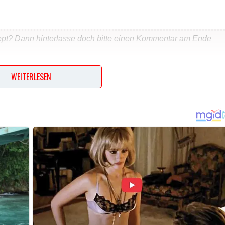
ept? Dann hinterlasse doch bitte einen Kommentar am Ende
WEITERLESEN
…
n und die Milch dazugeben. Die Flüssigkeit bei einer Temperatur
en. Salz, Zucker und Kardamom und fast das ganze Mehl zufüg
ewahren zum Ausrollen. Danach 30 Minuten an einem warmen O
ilen, jedes Teil ausrollen und mit der restlichen Butter
k bestreuen. Zusammen rollen und in 10 Stücke teilen. Die
h legen und wieder 30 Minuten gehen lassen. Mit Milch bepins
braun sind.