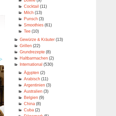
Bowle
(9)
Cocktail
(11)
Milch
(13)
Punsch
(3)
Smoothies
(61)
Tee
(10)
Gewürze & Kräuter
(13)
Grillen
(22)
Grundrezepte
(8)
Haltbarmachen
(2)
en
International
(530)
rt
Ägypten
(2)
Arabisch
(11)
Argentinien
(3)
eln
Australien
(3)
Belgien
(9)
China
(8)
Cuba
(2)