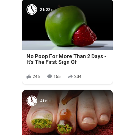
2 h 22 min
No Poop For More Than 2 Days -
It's The First Sign Of
246
155
204
41 min