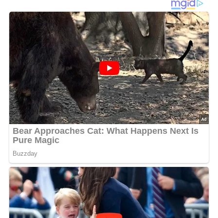
Zur Herstellung des Teiges weiche Butter, Zucker und
Vanillezucker verrühren. Die Eier Stück für Stück
hinzufügen. Die Masse schaumig aufschlagen.
Schokolade,Mandeln, Backpulver und Mehl dazugeben
und verrühren. Die Backform fetten und den Teig
einfüllen. Den Kuchen backen. Nach dem Backen den
lauwarmen Kuchen mit Cognac bestreichen. Nach dem
Auskühlen die Schokoladenglasur auf den Kuchen
streichen.
Backen
Ober- und Unterhitze
170 – 190°C
55 – 65 min.
Heißluft
150 – 170°C