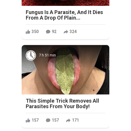
Fungus Is A Parasite, And It Dies
From A Drop Of Plain...
350
92
324
7 h 51 min
This Simple Trick Removes All
Parasites From Your Body!
157
157
171