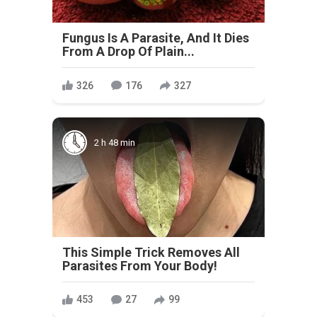
Fungus Is A Parasite, And It Dies
From A Drop Of Plain...
326
176
327
2 h 48 min
This Simple Trick Removes All
Parasites From Your Body!
453
27
99