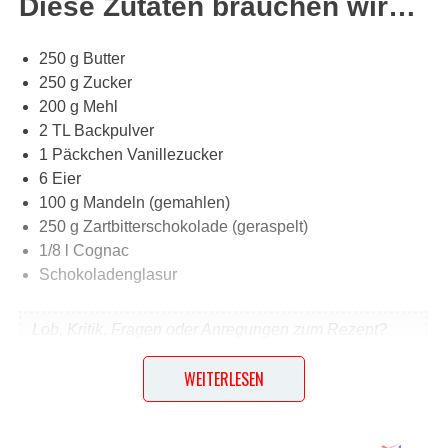
Diese Zutaten brauchen wir…
250 g Butter
250 g Zucker
200 g Mehl
2 TL Backpulver
1 Päckchen Vanillezucker
6 Eier
100 g Mandeln (gemahlen)
250 g Zartbitterschokolade (geraspelt)
1/8 l Cognac
Schokoladenglasur
Lob, Kritik, Fragen oder Anregungen zum Rezept?
Dann hinterlasse doch bitte einen Kommentar am
WEITERLESEN
Ende dieser Seite & auch eine Bewertung!
Und so wird es gemacht…