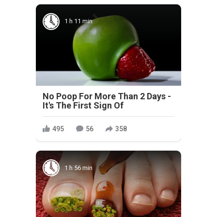
1 h 11 min
No Poop For More Than 2 Days -
It's The First Sign Of
495
56
358
1 h 56 min