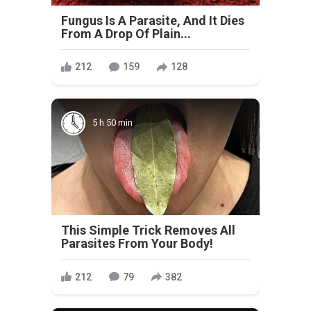
Fungus Is A Parasite, And It Dies
From A Drop Of Plain...
212
159
128
5 h 50 min
This Simple Trick Removes All
Parasites From Your Body!
212
79
382