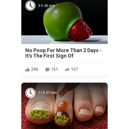
3 h 43 min
No Poop For More Than 2 Days -
It's The First Sign Of
390
151
157
11 h 57 min