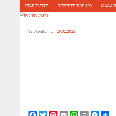
Zum
STARTSEITE
REZEPTE TOP 100
MAGAZ
Inhalt
springen
Veröffentlicht am
26.01.2022
Facebook
Twitter
Pinterest
Email
WhatsAp
Print
Mes
T