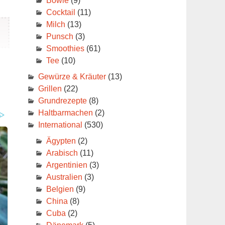
Bowle
(9)
Cocktail
(11)
Milch
(13)
Punsch
(3)
Smoothies
(61)
Tee
(10)
Gewürze & Kräuter
(13)
Grillen
(22)
nd
Grundrezepte
(8)
Haltbarmachen
(2)
International
(530)
Ägypten
(2)
Arabisch
(11)
Argentinien
(3)
Australien
(3)
Belgien
(9)
China
(8)
Cuba
(2)