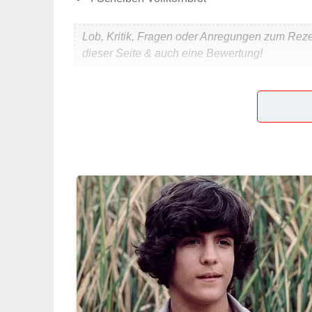
Lob, Kritik, Fragen oder Anregungen zum Rez
dieser Seite & auch eine Bewertung!
Und so wird es gemacht
Weiche Margarine und Quark cremig verrühren. 
Apfel fein würfeln, unter den Quark rühren. Mit