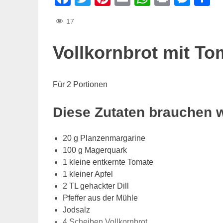
17
Vollkornbrot mit To
Für 2 Portionen
Diese Zutaten brauchen 
20 g Planzenmargarine
100 g Magerquark
1 kleine entkernte Tomate
1 kleiner Apfel
2 TL gehackter Dill
Pfeffer aus der Mühle
Jodsalz
4 Scheiben Vollkornbrot