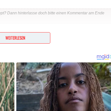
ept? Dann hinterlasse doch bitte einen Kommentar am Ende
…
WEITERLESEN
Tomate entkernen, Apfel vom Kerngehäuse befreien. Tomate u
 gehacktem Dill, Pfeffer und etwas Jodsalz abschmecken.