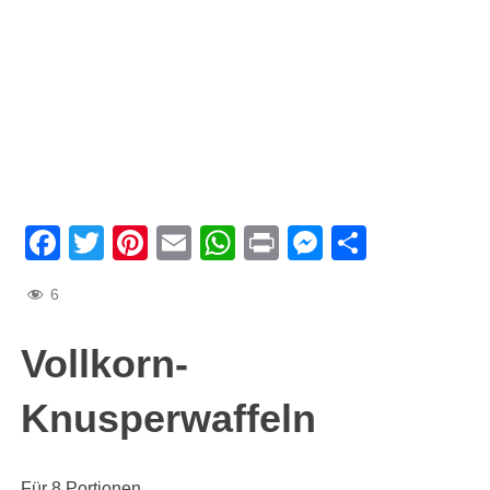
Facebook
Twitter
Pinterest
Email
WhatsApp
Print
Messenge
Teilen
6
Vollkorn-
Knusperwaffeln
Für 8 Portionen