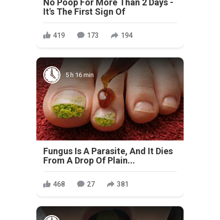
No Poop For More Than 2 Days -
It's The First Sign Of
419
173
194
5 h 16 min
Fungus Is A Parasite, And It Dies
From A Drop Of Plain...
468
27
381