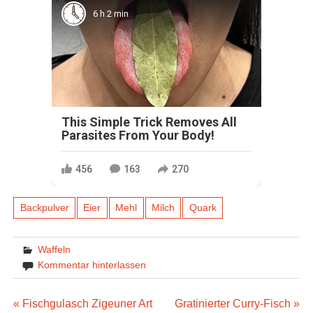
6 h 2 min
This Simple Trick Removes All
Parasites From Your Body!
456
163
270
Backpulver
Eier
Mehl
Milch
Quark
Waffeln
Kommentar hinterlassen
Beitragsnavigation
« Fischgulasch Zigeuner Art
Gratinierter Curry-Fisch »