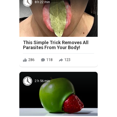
8 h 22 min
This Simple Trick Removes All
Parasites From Your Body!
286
118
123
2 h 56 min