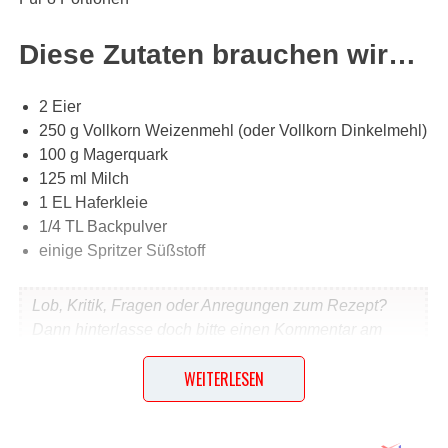
Diese Zutaten brauchen wir…
2 Eier
250 g Vollkorn Weizenmehl (oder Vollkorn Dinkelmehl)
100 g Magerquark
125 ml Milch
1 EL Haferkleie
1/4 TL Backpulver
einige Spritzer Süßstoff
Lob, Kritik, Fragen oder Anregungen zum Rezept?
Dann hinterlasse doch bitte einen Kommentar am
Ende dieser Seite & auch eine Bewertung!
WEITERLESEN
Und so wird es gemacht…