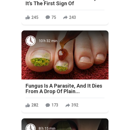
It's The First Sign Of
245
75
243
10 h 32 min
Fungus Is A Parasite, And It Dies
From A Drop Of Plain...
282
173
392
8 h 15 min