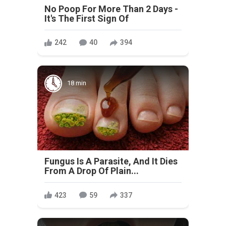
No Poop For More Than 2 Days -
It's The First Sign Of
242
40
394
18 min
Fungus Is A Parasite, And It Dies
From A Drop Of Plain...
423
59
337