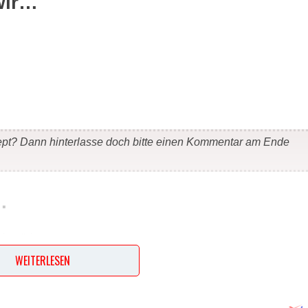
wir…
ept? Dann hinterlasse doch bitte einen Kommentar am Ende
…
in pürieren.
hmixen.
WEITERLESEN