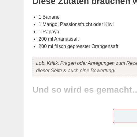
Diese Zutaten brauchen 
1 Banane
1 Mango, Passionsfrucht oder Kiwi
1 Papaya
200 ml Ananassaft
200 ml frisch gepresster Orangensaft
Lob, Kritik, Fragen oder Anregungen zum Rez
dieser Seite & auch eine Bewertung!
Und so wird es gemacht
Früchte schälen, klein schneiden und im Mixer fe
Mit Saft aufgießen und noch einmal kräftig durc