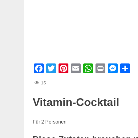
Facebook
Twitter
Pinterest
Email
WhatsAp
Print
Mes
T
15
Vitamin-Cocktail
Für 2 Personen