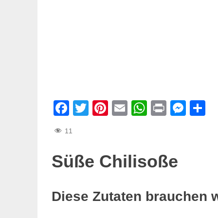
Facebook
Twitter
Pinterest
Email
WhatsAp
Print
Mes
T
11
Süße Chilisoße
Diese Zutaten brauchen 