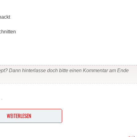
hackt
chnitten
ept? Dann hinterlasse doch bitte einen Kommentar am Ende
…
s eindicken lassen und alle Zutaten bis auf den Koriander
WEITERLESEN
en. Die Soße in eine Schüssel füllen und abkühlen lassen, da
ventuell nachsalzen.