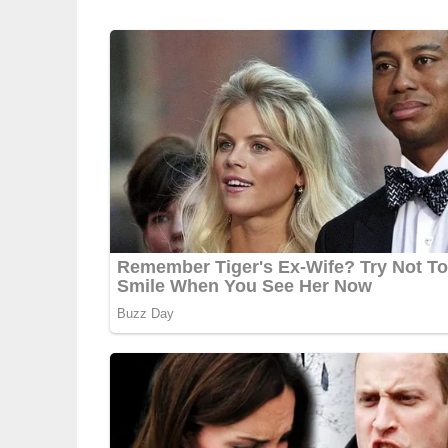
Diese einfache Soße passt gut zu gebratenem un
5/5
(1 Bewertung)