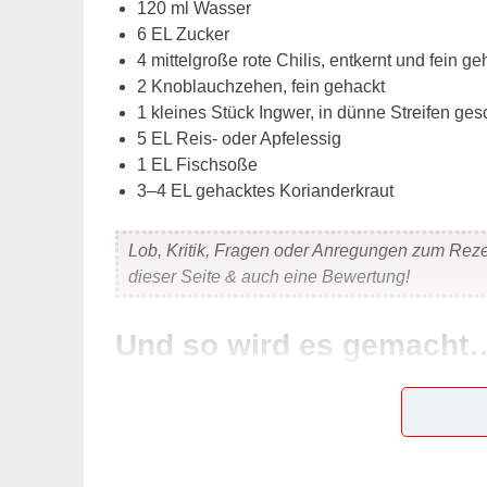
120 ml Wasser
6 EL Zucker
4 mittelgroße rote Chilis, entkernt und fein ge
2 Knoblauchzehen, fein gehackt
1 kleines Stück Ingwer, in dünne Streifen ges
5 EL Reis- oder Apfelessig
1 EL Fischsoße
3–4 EL gehacktes Korianderkraut
Lob, Kritik, Fragen oder Anregungen zum Rez
dieser Seite & auch eine Bewertung!
Und so wird es gemacht
Wasser mit dem Zucker zu Sirup einkochen, etwa
zugeben. Aufkochen und 3 Minuten köcheln lass
den Koriander hineinrühren. Abschmecken und e