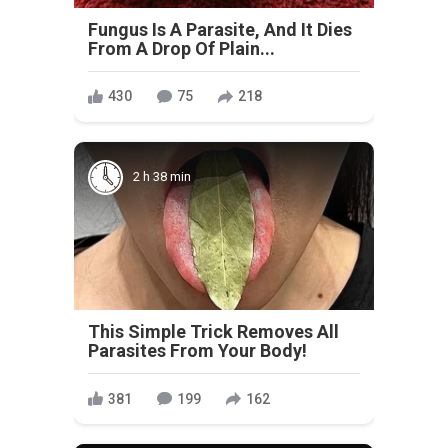
Fungus Is A Parasite, And It Dies
From A Drop Of Plain...
430
75
218
2 h 38 min
This Simple Trick Removes All
Parasites From Your Body!
381
199
162