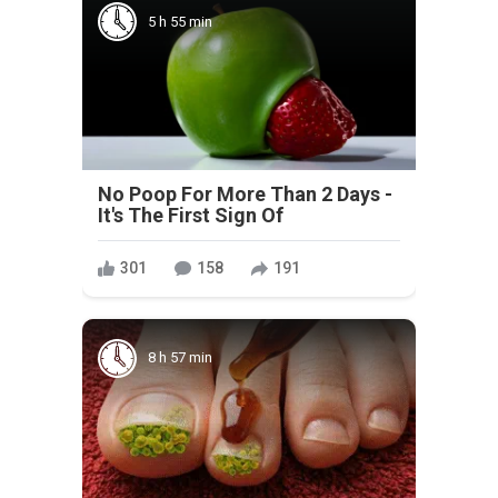
5 h 55 min
No Poop For More Than 2 Days -
It's The First Sign Of
301
158
191
8 h 57 min