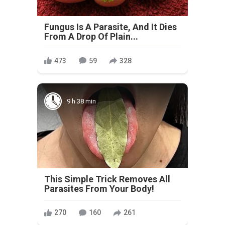
Fungus Is A Parasite, And It Dies
From A Drop Of Plain...
473
59
328
9 h 38 min
This Simple Trick Removes All
Parasites From Your Body!
270
160
261