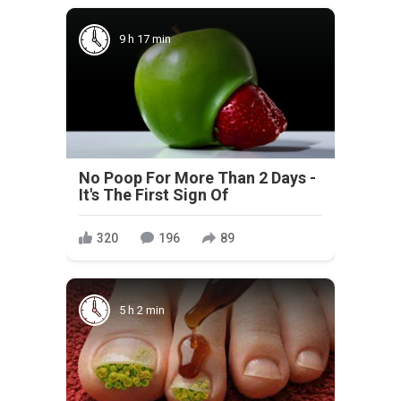
9 h 17 min
No Poop For More Than 2 Days -
It's The First Sign Of
320
196
89
5 h 2 min