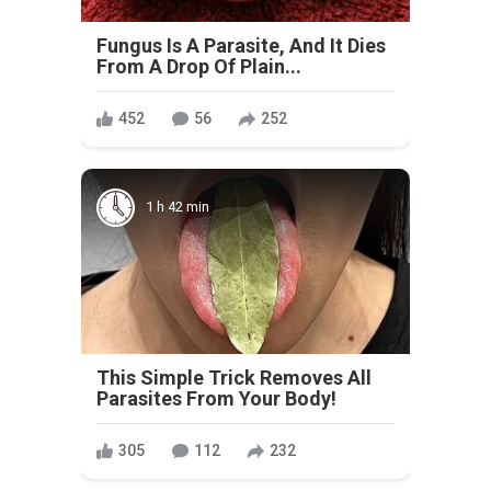
Fungus Is A Parasite, And It Dies
From A Drop Of Plain...
452
56
252
1 h 42 min
This Simple Trick Removes All
Parasites From Your Body!
305
112
232