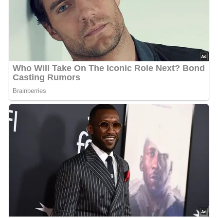
Und so wird es gemacht…
Den Spinat waschen und verlesen, alle groben
Stängel entfernen. Den Spinat tropfnass in einen
großen Topf geben und zugedeckt bei mittlerer Hitze 5
Min. zusammenfallen lassen. Dann in einem Sieb
abgießen, abtropfen lassen, hacken und mit Muskat,
Pfeffer und Salz würzen.
Die Kartoffeln schälen, waschen und grob hobeln. In
reichlich gesalzenem Wasser etwa 2 Min. vorgaren.
Die Kartoffeln anschließend in einem Sieb gut
abtropfen lassen.
Den Käse reiben. Den Backofen auf 200°C vorheizen.
Eine Gratinform mit der Butter ausfetten. Eine Schicht
Kartoffeln, dann den Spinat und zum Schluss wieder
eine Schicht Kartoffeln hineingeben. Mit dem Käse
bestreuen.
Das Ei mit der Milch und der Sahne verquirlen, mit