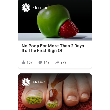
4 h 11 min
No Poop For More Than 2 Days -
It's The First Sign Of
167
149
279
4 h 4 min