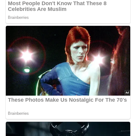
Muskat, Pfeffer und Salz würzen, über die Kartoffeln
träufeln.
Die Form im Backofen auf mittlerer Schiene 40 Min.
backen. Wenn das Gratin zu stark bräunt, mit Folie
abdecken.
Das Spinatgratin mit dünn geschnittenem Bündner
Fleisch anrichten und servieren.
5/5
(2 Bewertungen)