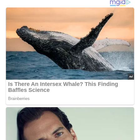
Diese Zutaten brauchen wir…
500 g Blattspinat
Muskat
Pfeffer
Salz
500 g Kartoffeln
60 g Hartkäse
1 TL Butter
1 Ei
100 ml Milch
3 EL saure Sahne
40 g Bündner Fleisch
Lob, Kritik, Fragen oder Anregungen zum Rezept?
Dann hinterlasse doch bitte einen Kommentar am
Ende dieser Seite & auch eine Bewertung!