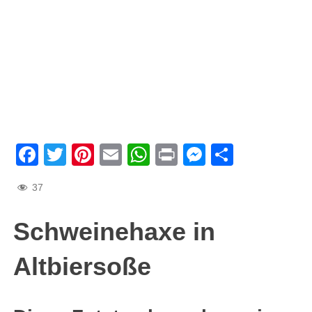
Facebook
Twitter
Pinterest
Email
WhatsApp
Print
Messenge
Teilen
37
Schweinehaxe in
Altbiersoße