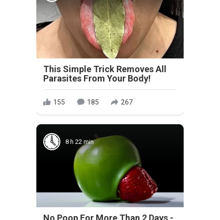
This Simple Trick Removes All
Parasites From Your Body!
155
185
267
8 h 22 min
No Poop For More Than 2 Days -