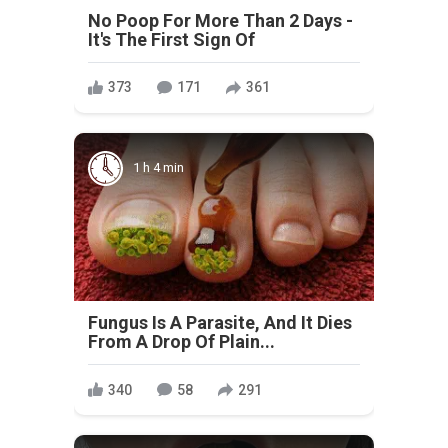
No Poop For More Than 2 Days -
It's The First Sign Of
373
171
361
1 h 4 min
Fungus Is A Parasite, And It Dies
From A Drop Of Plain...
340
58
291