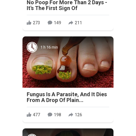
No Poop For More Than 2 Days -
It's The First Sign Of
273
149
211
1 h 16 min
Fungus Is A Parasite, And It Dies
From A Drop Of Plain...
477
198
126