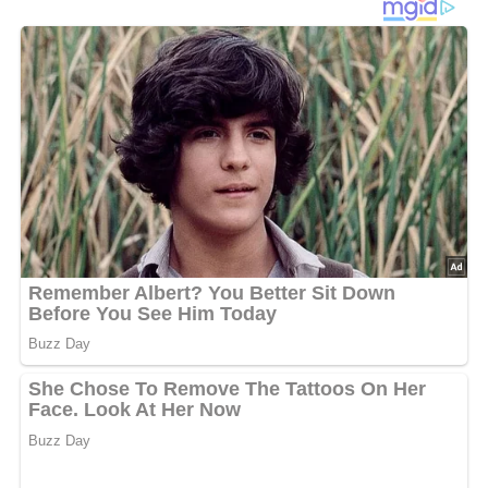
und das Fleisch würfeln. Cilantro zupfen und hacken.
Jede Chilischote in Streifen schneiden und mit einem
spitzen Messer entkernen. In einer Glas- oder
Keramikschüssel alle Zutaten mit dem Olivenöl verrühren
und mindestens 1 Stunde ziehen lassen. Diese kalte
Sauce zu gegrillten Rindersteaks o.ä. servieren.