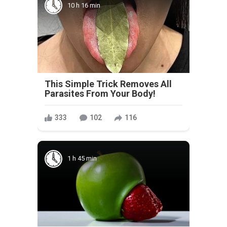
10 h 16 min
This Simple Trick Removes All
Parasites From Your Body!
333
102
116
1 h 45 min