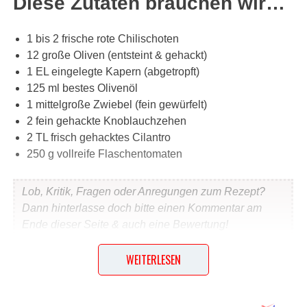
Diese Zutaten brauchen wir…
1 bis 2 frische rote Chilischoten
12 große Oliven (entsteint & gehackt)
1 EL eingelegte Kapern (abgetropft)
125 ml bestes Olivenöl
1 mittelgroße Zwiebel (fein gewürfelt)
2 fein gehackte Knoblauchzehen
2 TL frisch gehacktes Cilantro
250 g vollreife Flaschentomaten
Lob, Kritik, Fragen oder Anregungen zum Rezept?
Dann hinterlasse doch bitte einen Kommentar am
Ende dieser Seite & auch eine Bewertung!
WEITERLESEN
Und so wird es gemacht…
Tomaten enthäuten, mit einem Löffel die Kerne entfernen