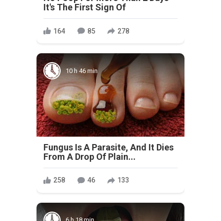
It's The First Sign Of
164
85
278
10 h 46 min
Fungus Is A Parasite, And It Dies
From A Drop Of Plain...
258
46
133
6 h 18 min