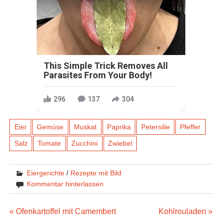
This Simple Trick Removes All
Parasites From Your Body!
296
137
304
Eier
Gemüse
Muskat
Paprika
Petersilie
Pfeffer
Salz
Tomate
Zucchini
Zwiebel
Eiergerichte
/
Rezepte mit Bild
Kommentar hinterlassen
Beitragsnavigation
« Ofenkartoffel mit Camembert
Kohlrouladen »