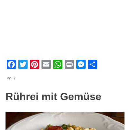
Facebook
Twitter
Pinterest
Email
WhatsApp
Print
Messenge
Teilen
7
Rührei mit Gemüse