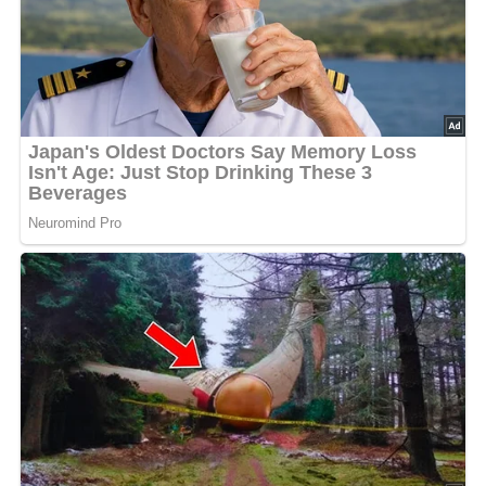
Schluss kommt Frühlingszwiebel dazu und wird kurz
gebraten. In der Zwischenzeit Eier mit Salz, Pfeffer,
Paprikapulver , Muskat und Petersilie gut verquirlen, ein
Schluck Selter dazugeben und nicht mehr rühren. Nun
die Eier über das Gemüse gießen und ab und an rühren
(nicht zu viel, dann wird es schön fluffig) Wenn die Eier
fast durch sind, Herd ausschalten und das Rührei noch
kurz mit Deckel ziehen lassen.
Lob, Kritik, Fragen oder Anregungen zum Rezept?
Dann hinterlasse doch bitte einen Kommentar am
Ende dieser Seite & auch eine Bewertung!
Pin mich!
Rezept von Susann, Vielen Dank