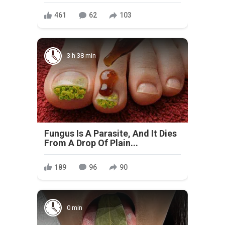
461
62
103
3 h 38 min
Fungus Is A Parasite, And It Dies
From A Drop Of Plain...
189
96
90
0 min