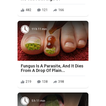
482
121
166
11 h 11 min
Fungus Is A Parasite, And It Dies
From A Drop Of Plain...
219
138
398
5 h 11 min