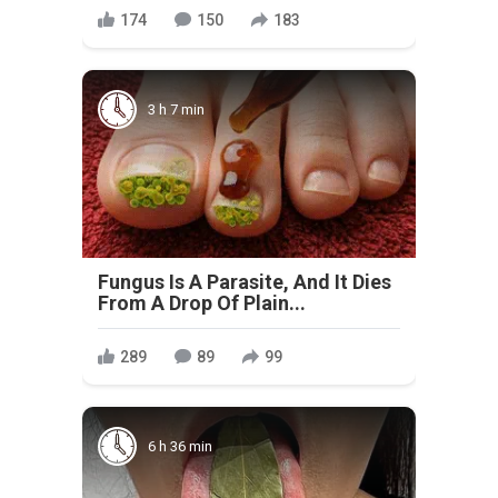
174
150
183
3 h 7 min
Fungus Is A Parasite, And It Dies
From A Drop Of Plain...
289
89
99
6 h 36 min