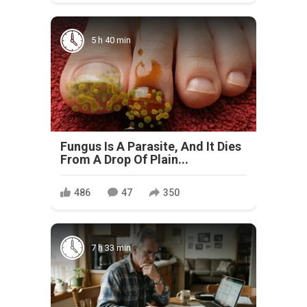
5 h 40 min
Fungus Is A Parasite, And It Dies
From A Drop Of Plain...
486
47
350
7 h 33 min