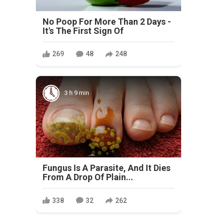
No Poop For More Than 2 Days -
It's The First Sign Of
269
48
248
3 h 9 min
Fungus Is A Parasite, And It Dies
From A Drop Of Plain...
338
32
262