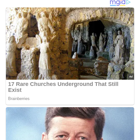
Und so wird es gemacht…
Die Nieren der Länge nach einschneiden. Fett, Sehnen
und Adern herausschneiden. Nieren 60 Minuten in
Buttermilch einlegen. Nieren aus der Buttermilch nehmen,
trockentupfen und in Streifen schneiden. In heißem
Butterschmalz braten, herausnehmen und warm stellen.
Die Tomaten in ein Sieb geben, Tomatensaft auffangen.
Zwiebel schälen und wie die Senfgurken in kleine Würfel
schneiden. Zwiebel und Gurken im Bratfett andünsten, mit
Tomatensaft aufgießen. Mit Salz, Pfeffer und Paprika
würzen und 10 Minuten dünsten. Tomaten grob
zerkleinern und mit der Sahne dazugeben. Nierenstreifen
untermengen, gehackte Petersilie darüberstreuen. Dazu
Petersilienkartoffeln reichen.
Marinierzeit: 1 Stunde Zubereitungszeit ca. ¾ Stunde