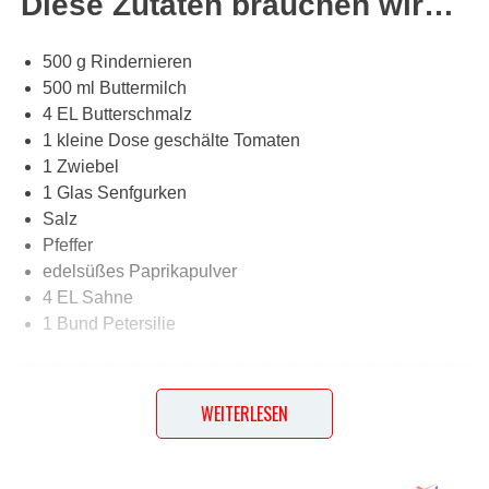
Diese Zutaten brauchen wir…
500 g Rindernieren
500 ml Buttermilch
4 EL Butterschmalz
1 kleine Dose geschälte Tomaten
1 Zwiebel
1 Glas Senfgurken
Salz
Pfeffer
edelsüßes Paprikapulver
4 EL Sahne
1 Bund Petersilie
Lob, Kritik, Fragen oder Anregungen zum Rezept?
Dann hinterlasse doch bitte einen Kommentar am
WEITERLESEN
Ende dieser Seite & auch eine Bewertung!