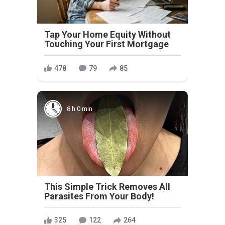
Tap Your Home Equity Without
Touching Your First Mortgage
478
79
85
8 h 0 min
This Simple Trick Removes All
Parasites From Your Body!
325
122
264