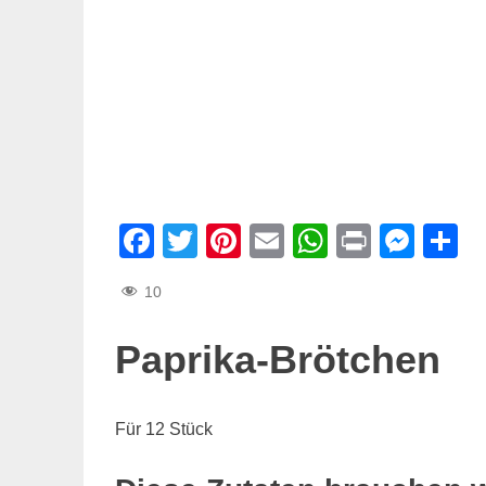
Facebook
Twitter
Pinterest
Email
WhatsAp
Print
Mes
T
10
Paprika-Brötchen
Für 12 Stück