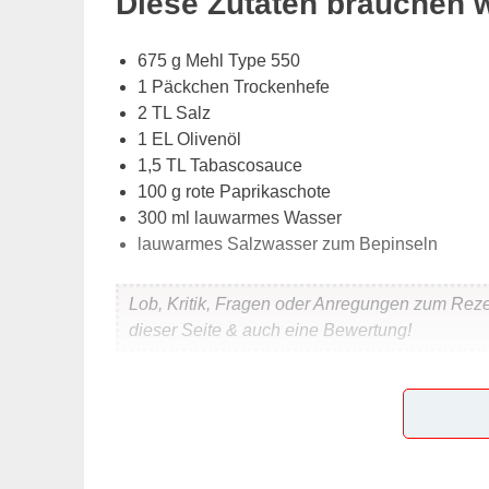
Diese Zutaten brauchen 
675 g Mehl Type 550
1 Päckchen Trockenhefe
2 TL Salz
1 EL Olivenöl
1,5 TL Tabascosauce
100 g rote Paprikaschote
300 ml lauwarmes Wasser
lauwarmes Salzwasser zum Bepinseln
Lob, Kritik, Fragen oder Anregungen zum Rez
dieser Seite & auch eine Bewertung!
Und so wird es gemacht
Mehl, Hefe, Salz, die in ganz kleine Würfelchen
miteinander vermengen und an einem warmen Or