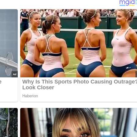
r ausgelegtes Backblech legen und nochmals 15 Minuten gehen
eizten Backofen erst bei 220°C 10 Minuten, danach bei 200° C