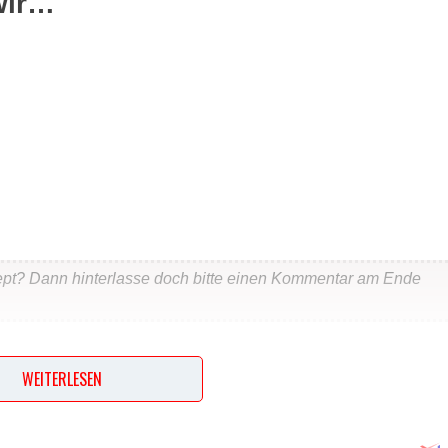
wir…
ept? Dann hinterlasse doch bitte einen Kommentar am Ende
…
WEITERLESEN
 geschnittene Paprikaschote, Tabasco, Öl und Wasser alles
t ca. 45 Minuten gehen lassen. Teig nochmal durchkneten, 12