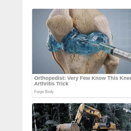
Brötchen daraus formen, auf ein mit Backpapie
lassen. Mit Salzwasser bepinseln und im vorgeh
etwa 15 – 20 Minuten backen.
5/5
(1 Bewertung)