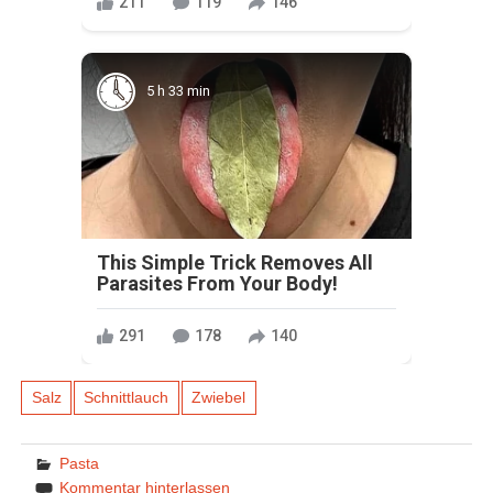
211
119
146
5 h 33 min
This Simple Trick Removes All
Parasites From Your Body!
291
178
140
Salz
Schnittlauch
Zwiebel
Pasta
Kommentar hinterlassen