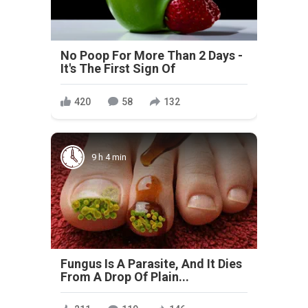
No Poop For More Than 2 Days -
It's The First Sign Of
420
58
132
9 h 4 min
Fungus Is A Parasite, And It Dies
From A Drop Of Plain...