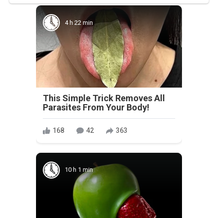
4 h 22 min
This Simple Trick Removes All
Parasites From Your Body!
168
42
363
10 h 1 min