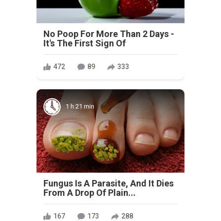
No Poop For More Than 2 Days -
It's The First Sign Of
472
89
333
1 h 21 min
Fungus Is A Parasite, And It Dies
From A Drop Of Plain...
167
173
288