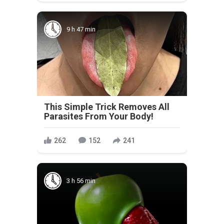
9 h 47 min
This Simple Trick Removes All
Parasites From Your Body!
262
152
241
3 h 56 min