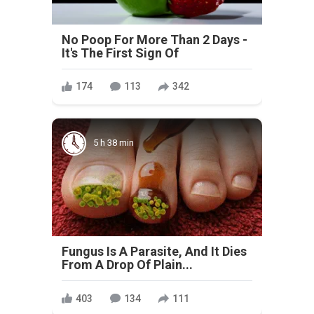
No Poop For More Than 2 Days -
It's The First Sign Of
174
113
342
5 h 38 min
Fungus Is A Parasite, And It Dies
From A Drop Of Plain...
403
134
111