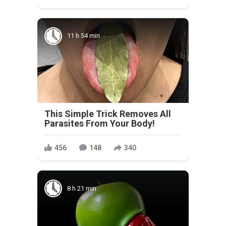
11 h 54 min
This Simple Trick Removes All
Parasites From Your Body!
456
148
340
8 h 21 min