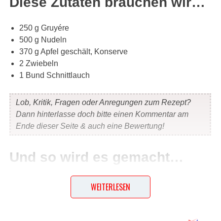
Diese Zutaten brauchen wir…
250 g Gruyére
500 g Nudeln
370 g Apfel geschält, Konserve
2 Zwiebeln
1 Bund Schnittlauch
Lob, Kritik, Fragen oder Anregungen zum Rezept?
Dann hinterlasse doch bitte einen Kommentar am
Ende dieser Seite & auch eine Bewertung!
Und so wird es gemacht…
Nudeln in Salzwasser bissfest kochen. Zwiebeln
WEITERLESEN
goldbraun rösten. Greyerzer raspeln und unter die Nudeln
heben. Zwiebeln unterheben. Mit Schnittlauch bestreuen.
Apfelkompott im Topf aufwärmen und dazu servieren.