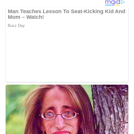
Dann hinterlasse doch bitte einen Kommentar am
Ende dieser Seite & auch eine Bewertung!
Und so wird es gemacht…
Das Schweinefilet in 4 cm dicke Medaillons schneiden.
Mit je 1 Scheibe Speck umwickeln und mit Küchengarn
fest binden. Paprika putzen, in Stücke schneiden, die
Hälfte pürieren und mit dem Schmand verrühren. Den
Rest würfeln. Medaillons von beiden Seiten im heißen Öl
anbraten. Salzen, pfeffern und in Alufolie einschlagen. Im
vorgeheizten Backofen bei 170 Grad auf der 2. Schiene
von Unten 10 Minuten garen. Inzwischen die
Paprikawürfel im Bratfett andünsten, mit Brühe ablöschen
und 5 Minuten zugedeckt bei schwacher Hitze garen. Mit
dem Saucenbinder aufkochen. Paprikaschmand
unterrühren, mit Cayennepfeffer und Paprikapulver
abschmecken. 1 1/2 Bund Dill hacken und unter mischen.