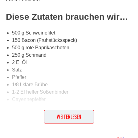
Diese Zutaten brauchen wir…
500 g Schweinefilet
150 Bacon (Frühstücksspeck)
500 g rote Paprikaschoten
250 g Schmand
2 El Öl
Salz
Pfeffer
1/8 l klare Brühe
1-2 El heller Soßenbinder
Cayennepfeffer
Paprikapulver (edelsüß)
2 Bund Dill
WEITERLESEN
Lob, Kritik, Fragen oder Anregungen zum Rezept?