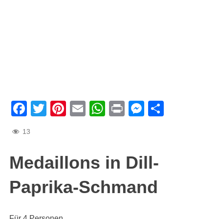
Facebook
Twitter
Pinterest
Email
WhatsApp
Print
Messenge
Teilen
13
Medaillons in Dill-
Paprika-Schmand
Für 4 Personen