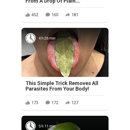
From A Drop Of Plain...
452
160
181
4 h 26 min
This Simple Trick Removes All
Parasites From Your Body!
173
172
127
5 h 11 min