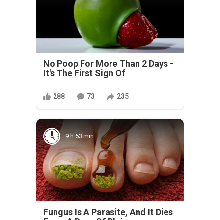
No Poop For More Than 2 Days -
It's The First Sign Of
288
73
235
9 h 53 min
Fungus Is A Parasite, And It Dies