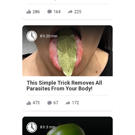
286
164
225
8 h 20 min
This Simple Trick Removes All
Parasites From Your Body!
473
67
172
8 h 3 min