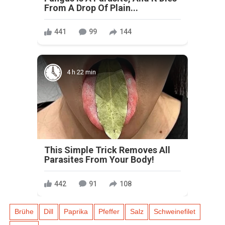
From A Drop Of Plain...
441
99
144
4 h 22 min
This Simple Trick Removes All
Parasites From Your Body!
442
91
108
Brühe
Dill
Paprika
Pfeffer
Salz
Schweinefilet