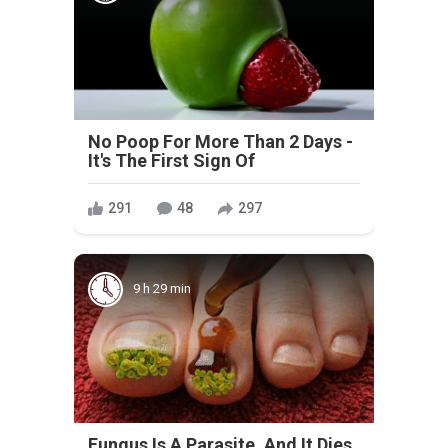
No Poop For More Than 2 Days -
It's The First Sign Of
291
48
297
9 h 29 min
Fungus Is A Parasite, And It Dies