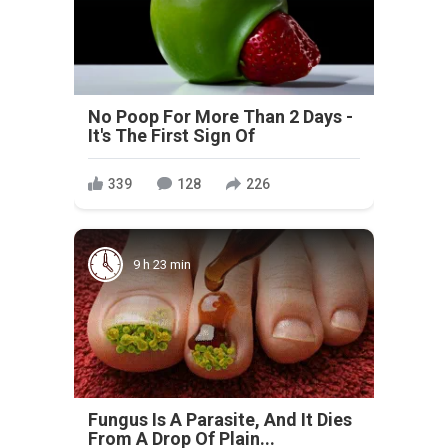
No Poop For More Than 2 Days -
It's The First Sign Of
339
128
226
9 h 23 min
Fungus Is A Parasite, And It Dies
From A Drop Of Plain...