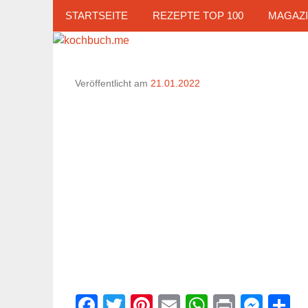
Zum
STARTSEITE
REZEPTE TOP 100
MAGAZ
Inhalt
springen
Veröffentlicht am
21.01.2022
Facebook
Twitter
Pinterest
Email
WhatsAp
Print
Mes
T