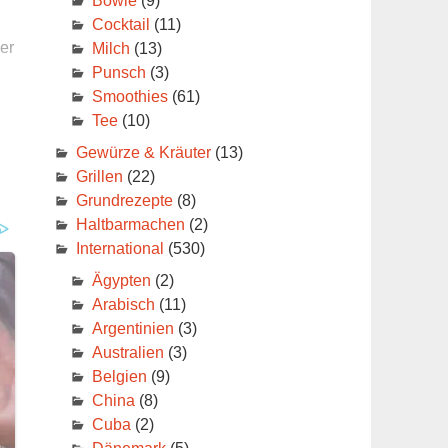
Bowle
(9)
Cocktail
(11)
er
Milch
(13)
Punsch
(3)
Smoothies
(61)
Tee
(10)
Gewürze & Kräuter
(13)
Grillen
(22)
Grundrezepte
(8)
Haltbarmachen
(2)
International
(530)
Ägypten
(2)
Arabisch
(11)
Argentinien
(3)
Australien
(3)
Belgien
(9)
China
(8)
Cuba
(2)