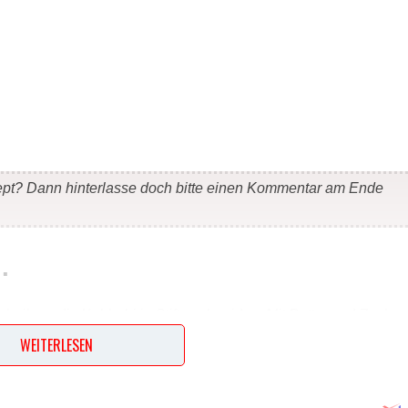
ept? Dann hinterlasse doch bitte einen Kommentar am Ende
…
heiben, die Kohlrabi in Stifte schneiden. Mit Butter und Zucker 
s der Boden gut bedeckt ist. Das Gemüse darin bei kleiner Hitz
WEITERLESEN
 Salz würzen und mit Petersilie bestreut servieren.