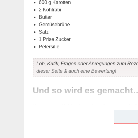
600 g Karotten
2 Kohlrabi
Butter
Gemüsebrühe
Salz
1 Prise Zucker
Petersilie
Lob, Kritik, Fragen oder Anregungen zum Rez
dieser Seite & auch eine Bewertung!
Und so wird es gemacht
Karotten und Kohlrabi schälen, die Karotten in Sc
eine Pfanne geben. So viel Brühe zugießen, das
gar dünsten. Immer wieder Brühe nachgießen. Mit