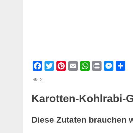
Facebook
Twitter
Pinterest
Email
WhatsAp
Print
Mes
T
21
Karotten-Kohlrabi
Diese Zutaten brauchen 