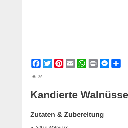
Facebook
Twitter
Pinterest
Email
WhatsAp
Print
Mes
T
36
Kandierte Walnüss
Zutaten & Zubereitung
200 g Walnüsse