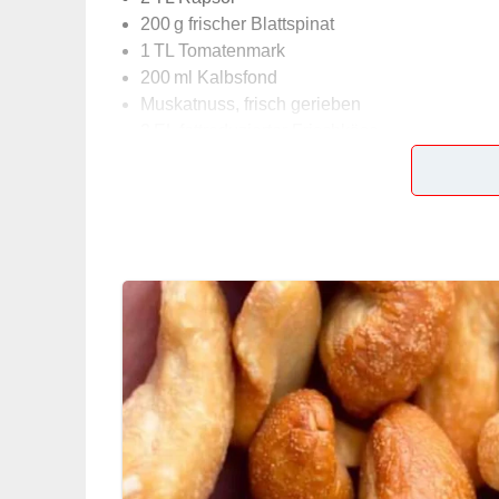
200 g frischer Blattspinat
1 TL Tomatenmark
200 ml Kalbsfond
Muskatnuss, frisch gerieben
2 EL fettreduzierter Frischkäse
Lob, Kritik, Fragen oder Anregungen zum Rez
dieser Seite & auch eine Bewertung!
Und so wird es gemacht
Lauch der Länge nach halbieren, unter fließ
kalt abspülen, trocken tupfen, in Streifen sch
putzen und in Scheiben schneiden. Knoblauc
Lauchringen andünsten. Fleisch dazugeben und
Spinat putzen und gründlich waschen. Pilze,