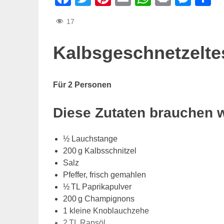
17
Kalbsgeschnetzeltes
Für 2 Personen
Diese Zutaten brauchen 
½ Lauchstange
200 g Kalbsschnitzel
Salz
Pfeffer, frisch gemahlen
½ TL Paprikapulver
200 g Champignons
1 kleine Knoblauchzehe
2 TL Rapsöl