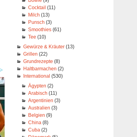
Bowle
(9)
Cocktail
(11)
Milch
(13)
Punsch
(3)
Smoothies
(61)
Tee
(10)
Gewürze & Kräuter
(13)
Grillen
(22)
Grundrezepte
(8)
Haltbarmachen
(2)
International
(530)
Ägypten
(2)
Arabisch
(11)
sch
Argentinien
(3)
Australien
(3)
Belgien
(9)
China
(8)
Cuba
(2)