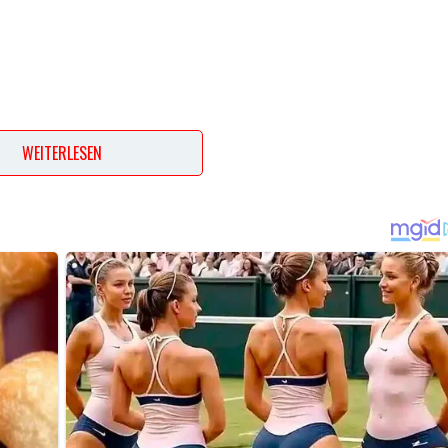
WEITERLESEN
ept? Dann hinterlasse doch bitte einen Kommentar am Ende
…
endem Wasser gründlich abspülen und in Ringe schneiden. Flei
neiden und mit Salz, Pfeffer und Paprikapulver würzen. Pilze
h abziehen, fein würfeln und im Öl zusammen mit den
 1 – 2 Min. mitbraten.
 Knoblauch, Tomatenmark und Kalbsfond zum Fleisch in die