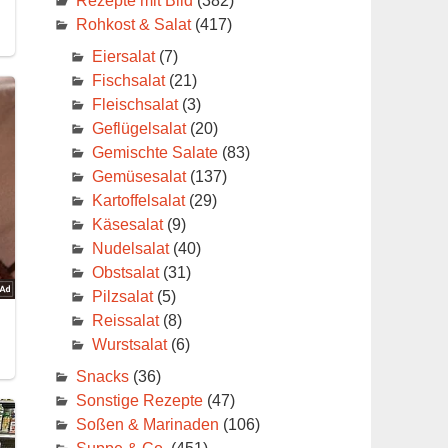
Rezepte mit Bild
(382)
Rohkost & Salat
(417)
Eiersalat
(7)
Fischsalat
(21)
Fleischsalat
(3)
Geflügelsalat
(20)
Gemischte Salate
(83)
Gemüsesalat
(137)
Kartoffelsalat
(29)
Käsesalat
(9)
Nudelsalat
(40)
Obstsalat
(31)
Pilzsalat
(5)
Reissalat
(8)
Wurstsalat
(6)
Snacks
(36)
Sonstige Rezepte
(47)
Soßen & Marinaden
(106)