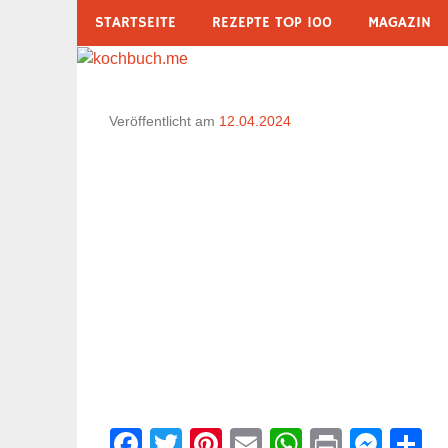
Zum
STARTSEITE
REZEPTE TOP 100
MAGAZIN
Inhalt
springen
Veröffentlicht am
12.04.2024
Facebook
Twitter
Pinterest
Email
WhatsAp
Print
Mes
T