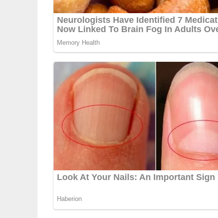
Pfanne geben und bei starker Hitze 1 Min. k
Rühren zusammenfallen lassen und abschmec
Deine Rezept-Bewertung!