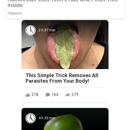
2 h 37 min
This Simple Trick Removes All
Parasites From Your Body!
218
164
279
4 h 33 min