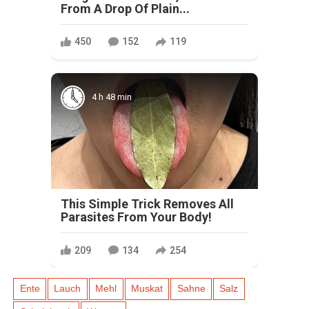
From A Drop Of Plain...
450
152
119
4 h 48 min
This Simple Trick Removes All
Parasites From Your Body!
209
134
254
Ente
Lauch
Mehl
Muskat
Sahne
Salz