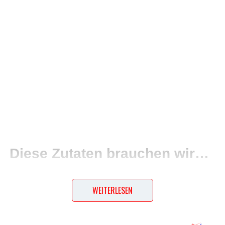
Diese Zutaten brauchen wir…
1 l Wasser
WEITERLESEN
Salz
300 g feines Schwarzpolentamehl
200 ml Sahne