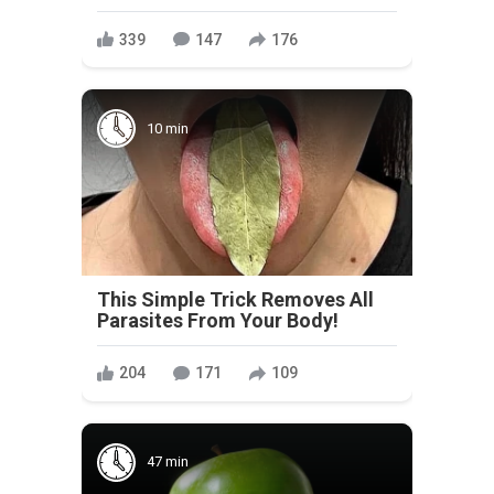
339
147
176
10 min
This Simple Trick Removes All
Parasites From Your Body!
204
171
109
47 min