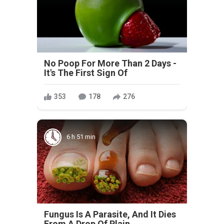
No Poop For More Than 2 Days -
It's The First Sign Of
353
178
276
6 h 51 min
Fungus Is A Parasite, And It Dies
From A Drop Of Plain...