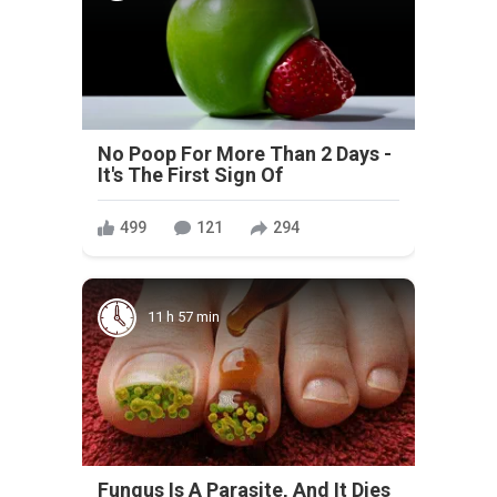
No Poop For More Than 2 Days -
It's The First Sign Of
499
121
294
11 h 57 min
Fungus Is A Parasite, And It Dies