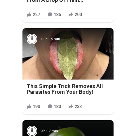
227
185
200
11 h 15 min
This Simple Trick Removes All
Parasites From Your Body!
190
180
233
9 h 37 min