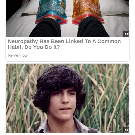
Polentawürfel einlegen
mit Schnittlauch bestreuen
Deine Rezept-Bewertung!?
5/5
(1 Bewertung)