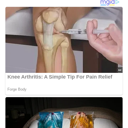
1 EL Weizenmehl
Salz
Muskat
Schnittlauch
Lob, Kritik, Fragen oder Anregungen zum Rezept?
Dann hinterlasse doch bitte einen Kommentar am
Ende dieser Seite & auch eine Bewertung!
Und so wird es gemacht…
Schwarzpolentamehl in kochendes Salzwasser
einrühren
gekochte Polenta auf befettetem Blech auskühlen
lassen
in kleine Würfel schneiden
Sahne, Salz, Muskat und Mehl verrühren
15 Minuten unter Rühren kochen lassen