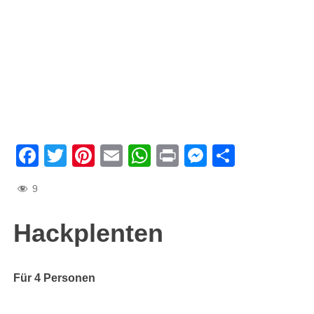
Facebook
Twitter
Pinterest
Email
WhatsApp
Print
Messenge
Teilen
9
Hackplenten
Für 4 Personen