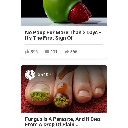
No Poop For More Than 2 Days -
It's The First Sign Of
395
111
366
3 h 35 min
Fungus Is A Parasite, And It Dies
From A Drop Of Plain...