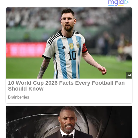
Blumenkohl waschen und in Mini-Röschen teilen – er
bleibt roh! Mit Zitronensaft, Curry, Chili, Salz und 4 EL
Olivenöl und den kleingeschnittenen Frühlingszwiebeln
mischen. Hack mit Salz, 1 Prise Zucker, Zimt und Pfeffer
scharf anbraten. Zum Blumenkohl geben und
portionsweise auf den portionierten Tellern den Joghurt
darüber verteilen.