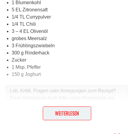
1 Blumenkohl
5 EL Zitronensaft
1/4 TL Currypulver
1/4 TL Chili
3 – 4 EL Olivenöl
grobes Meersalz
3 Frühlingszwiebeln
300 g Rinderhack
Zucker
1 Msp. Pfeffer
150 g Joghurt
Lob, Kritik, Fragen oder Anregungen zum Rezept?
Dann hinterlasse doch bitte einen Kommentar am
Ende dieser Seite & auch eine Bewertung!
WEITERLESEN
Und so wird es gemacht…