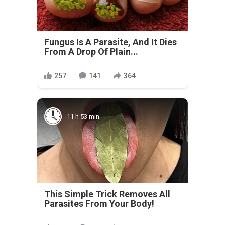
Fungus Is A Parasite, And It Dies
From A Drop Of Plain...
257
141
364
11 h 53 min
This Simple Trick Removes All
Parasites From Your Body!