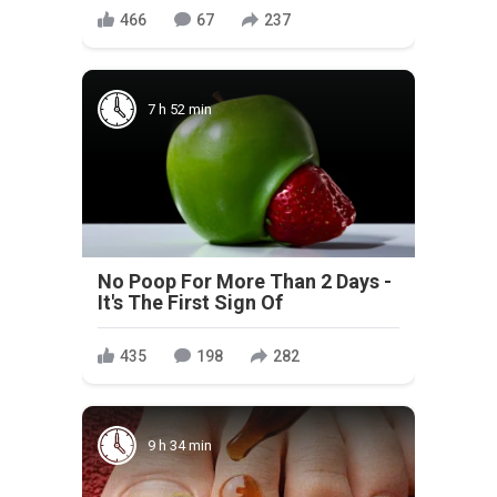
466
67
237
7 h 52 min
No Poop For More Than 2 Days -
It's The First Sign Of
435
198
282
9 h 34 min