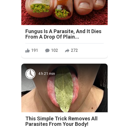
Fungus Is A Parasite, And It Dies
From A Drop Of Plain...
191
102
272
4 h 21 min
This Simple Trick Removes All
Parasites From Your Body!