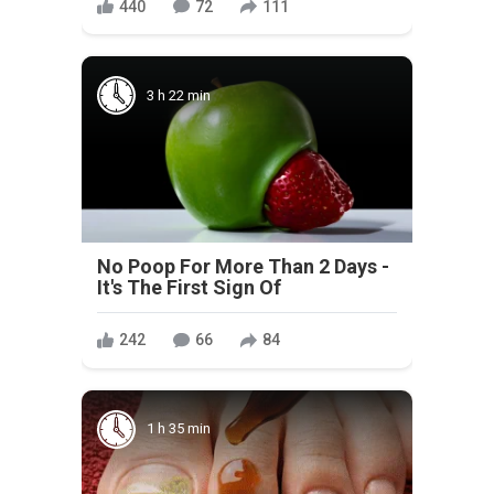
440
72
111
3 h 22 min
No Poop For More Than 2 Days -
It's The First Sign Of
242
66
84
1 h 35 min