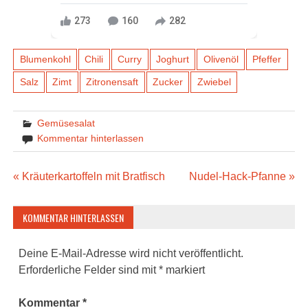
273
160
282
Blumenkohl
Chili
Curry
Joghurt
Olivenöl
Pfeffer
Salz
Zimt
Zitronensaft
Zucker
Zwiebel
Gemüsesalat
Kommentar hinterlassen
Beitragsnavigation
« Kräuterkartoffeln mit Bratfisch
Nudel-Hack-Pfanne »
KOMMENTAR HINTERLASSEN
Deine E-Mail-Adresse wird nicht veröffentlicht.
Erforderliche Felder sind mit
*
markiert
Kommentar
*