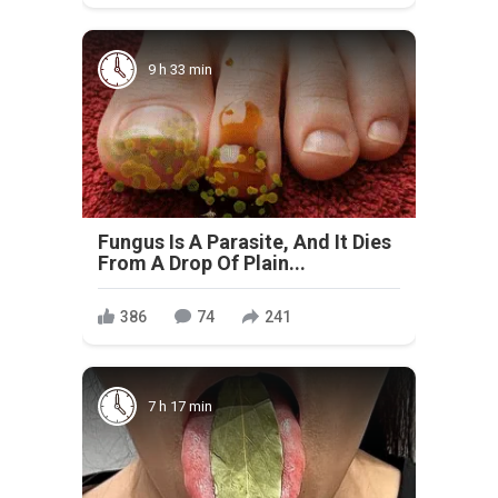
9 h 33 min
Fungus Is A Parasite, And It Dies
From A Drop Of Plain...
386
74
241
7 h 17 min