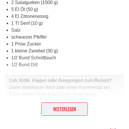
2 Salatgurken (1000 g)
5 El Öl (50 g)
4 El Zitronenessig
1 Tl Senf (10 g)
Salz
schwarzer Pfeffer
1 Prise Zucker
1 kleine Zwiebel (30 g)
1/2 Bund Schnittlauch
1/2 Bund Dill
Lob, Kritik, Fragen oder Anregungen zum Rezept?
Dann hinterlasse doch bitte einen Kommentar am
Ende dieser Seite & auch eine Bewertung!
WEITERLESEN
Und so wird es gemacht…
Gurken waschen. Abtrocknen. An beiden Enden gerade