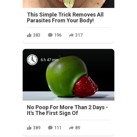
This Simple Trick Removes All
Parasites From Your Body!
383
196
317
6 h 47 min
No Poop For More Than 2 Days -
It's The First Sign Of
389
111
89