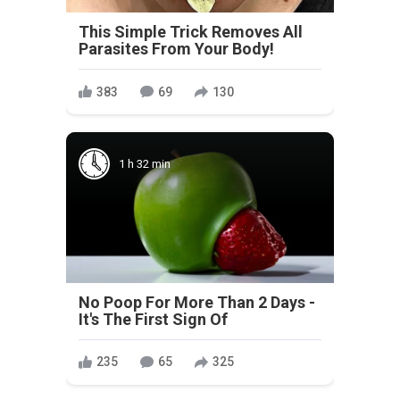
This Simple Trick Removes All
Parasites From Your Body!
383
69
130
1 h 32 min
No Poop For More Than 2 Days -
It's The First Sign Of
235
65
325