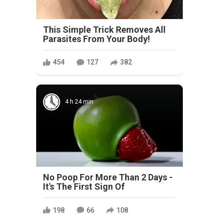
This Simple Trick Removes All
Parasites From Your Body!
454
127
382
4 h 24 min
No Poop For More Than 2 Days -
It's The First Sign Of
198
66
108