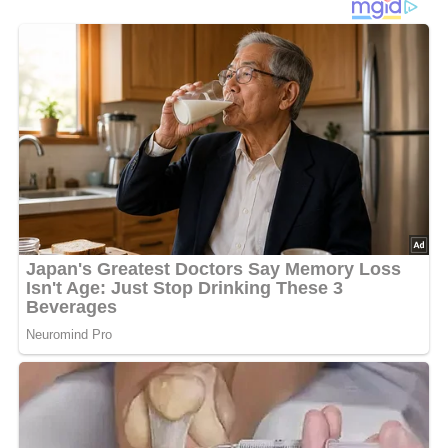
schneiden. Ungeschälte Gurken in dünne Scheiben
schneiden. In eine Schüssel geben. Für die Marinade Öl
mit Zitronenessig, Senf, Salz, Pfeffer und einer kräftigen
Prise Zucker in einer Schüssel verrühren. Zwiebel
schälen. Fein würfeln. In die Marinade geben.
Schnittlauch und Dill waschen. Trockentupfen und fein
hacken. In der Marinade verrühren, über den Salat
gießen. Gut mischen.