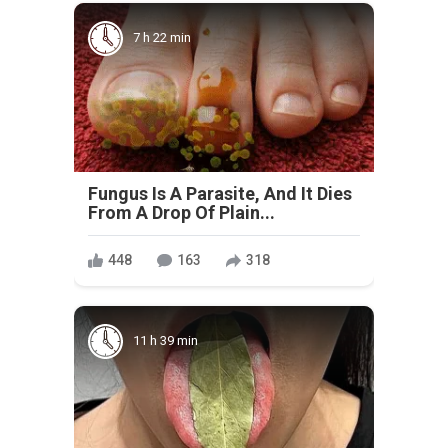
7 h 22 min
Fungus Is A Parasite, And It Dies
From A Drop Of Plain...
448
163
318
11 h 39 min