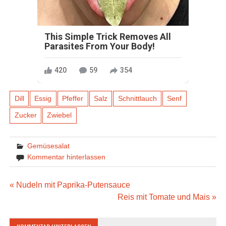
This Simple Trick Removes All
Parasites From Your Body!
420
59
354
Dill
Essig
Pfeffer
Salz
Schnittlauch
Senf
Zucker
Zwiebel
Gemüsesalat
Kommentar hinterlassen
Beitragsnavigation
« Nudeln mit Paprika-Putensauce
Reis mit Tomate und Mais »