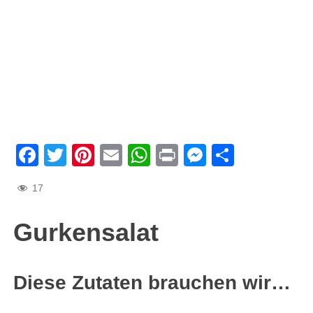
Facebook
Twitter
Pinterest
Email
WhatsApp
Print
Messenge
Teilen
17
Gurkensalat
Diese Zutaten brauchen wir…