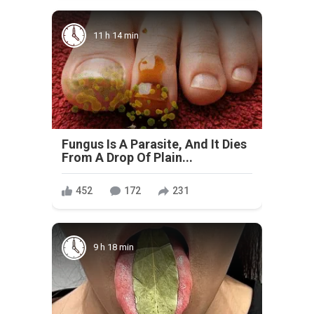
11 h 14 min
Fungus Is A Parasite, And It Dies
From A Drop Of Plain...
452
172
231
9 h 18 min