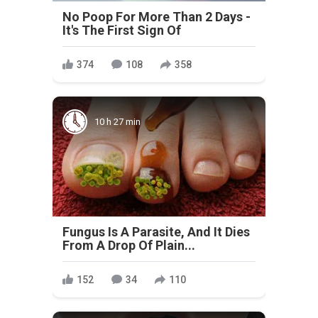
No Poop For More Than 2 Days -
It's The First Sign Of
374
108
358
10 h 27 min
Fungus Is A Parasite, And It Dies
From A Drop Of Plain...
152
34
110