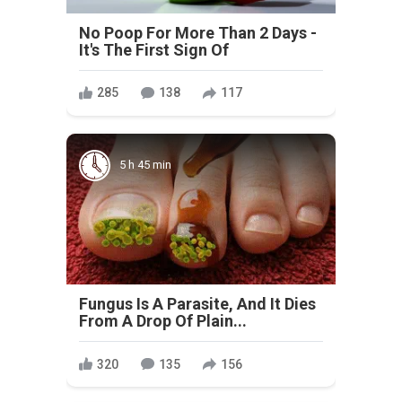
No Poop For More Than 2 Days -
It's The First Sign Of
285
138
117
5 h 45 min
Fungus Is A Parasite, And It Dies
From A Drop Of Plain...
320
135
156