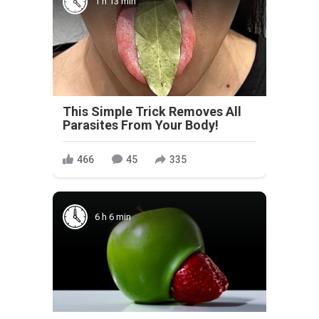
1 h 13 min
This Simple Trick Removes All
Parasites From Your Body!
466
45
335
6 h 6 min