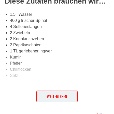
Diese Zutaten brauchen wir…
1,5 l Wasser
400 g frischer Spinat
4 Selleriestangen
2 Zwiebeln
2 Knoblauchzehen
2 Paprikaschoten
1 TL geriebener Ingwer
Kumin
Pfeffer
Chiliflocken
Salz
Lob, Kritik, Fragen oder Anregungen zum Rezept?
Dann hinterlasse doch bitte einen Kommentar am
WEITERLESEN
Ende dieser Seite & auch eine Bewertung!