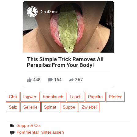
2 h 42 min
This Simple Trick Removes All
Parasites From Your Body!
448
164
367
Chili
Ingwer
Knoblauch
Lauch
Paprika
Pfeffer
Salz
Sellerie
Spinat
Suppe
Zwiebel
Suppe & Co.
Kommentar hinterlassen