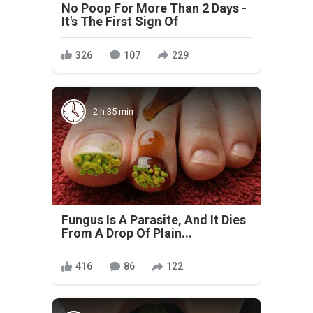
No Poop For More Than 2 Days -
It's The First Sign Of
326
107
229
2 h 35 min
Fungus Is A Parasite, And It Dies
From A Drop Of Plain...
416
86
122