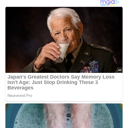
Und so wird es gemacht…
Zwiebel und Knoblauch schälen und fein hacken. In 2 EL
Wasser andünsten. Sellerie putzen, klein schneiden und
dazugeben. Für drei Minuten anbraten. Paprika waschen,
putzen und würfeln. Gemeinsam mit dem Spinat und dem
Ingwer zu Sellerie-Mischung geben. Mit dem restlichen
Wasser ablöschen. Zehn bis 15 Minuten köcheln. Mit
Salz, Pfeffer, Kumin und Chiliflocken abschmecken. Vor
dem Servieren die Detox-Suppe fein pürieren.