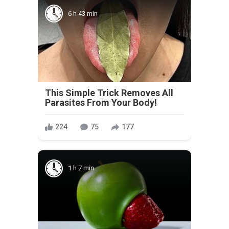
6 h 43 min
This Simple Trick Removes All
Parasites From Your Body!
224
75
177
1 h 7 min