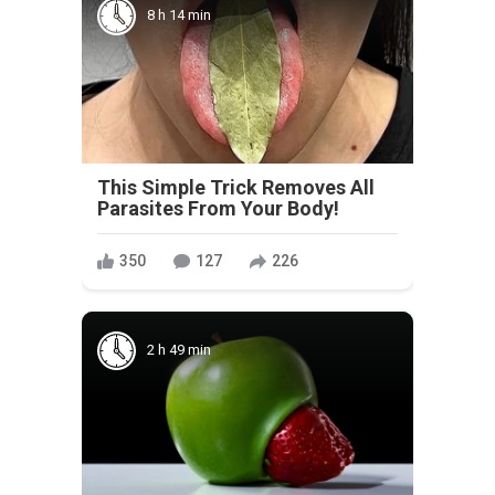
8 h 14 min
This Simple Trick Removes All
Parasites From Your Body!
350
127
226
2 h 49 min