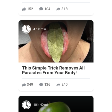
152
104
318
4 h 0 min
This Simple Trick Removes All
Parasites From Your Body!
349
136
240
10 h 40 min