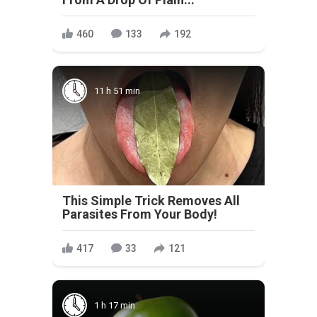
460
133
192
11 h 51 min
This Simple Trick Removes All
Parasites From Your Body!
417
33
121
1 h 17 min