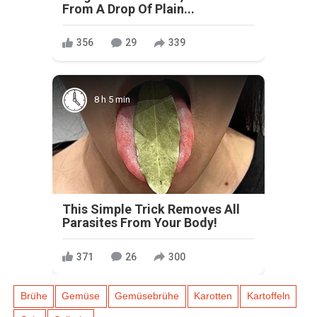
From A Drop Of Plain...
356
29
339
8 h 5 min
This Simple Trick Removes All
Parasites From Your Body!
371
26
300
Brühe
Gemüse
Gemüsebrühe
Karotten
Kartoffeln