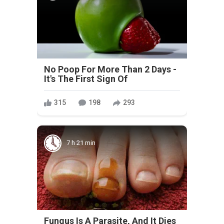
No Poop For More Than 2 Days -
It's The First Sign Of
315
198
293
7 h 21 min
Fungus Is A Parasite, And It Dies