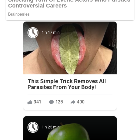
1 h 17 min
This Simple Trick Removes All
Parasites From Your Body!
341
128
400
1 h 25 min