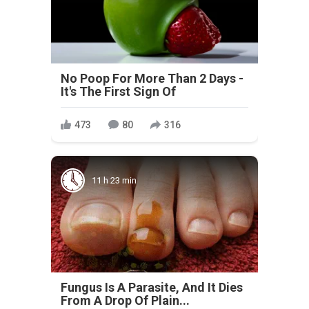
No Poop For More Than 2 Days -
It's The First Sign Of
473
80
316
11 h 23 min
Fungus Is A Parasite, And It Dies
From A Drop Of Plain...