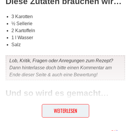
Diese Zutaten brauchen wir…
3 Karotten
½ Sellerie
2 Kartoffeln
1 l Wasser
Salz
Lob, Kritik, Fragen oder Anregungen zum Rezept?
Dann hinterlasse doch bitte einen Kommentar am
Ende dieser Seite & auch eine Bewertung!
Und so wird es gemacht…
Das Gemüse putzen, waschen und würfeln. Im Wasser
WEITERLESEN
mindestens 1 Stunde lang kochen. Mit Salz
abschmecken. Das Gemüse abseihen und nur die Brühe
trinken.