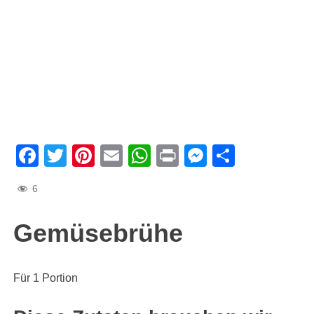
Facebook
Twitter
Pinterest
Email
WhatsApp
Print
Messenge
Teilen
6
Gemüsebrühe
Für 1 Portion