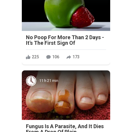
No Poop For More Than 2 Days -
It's The First Sign Of
225
106
173
11 h 21 min
Fungus Is A Parasite, And It Dies
From A Drop Of Plain...