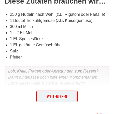
Diese Zutaten brauchen wir…
250 g Nudeln nach Wahl (z.B. Rigatoni oder Farfalle)
1 Beutel Tiefkühlgemüse (z.B. Kaisergemüse)
300 ml Milch
1 – 2 EL Mehl
1 EL Speisestärke
1 EL gekörnte Gemüsebrühe
Salz
Pfeffer
Lob, Kritik, Fragen oder Anregungen zum Rezept?
Dann hinterlasse doch bitte einen Kommentar am
Ende dieser Seite & auch eine Bewertung!
WEITERLESEN
Und so wird es gemacht…
Nudeln nach Packungsanweisung zubereiten. Das