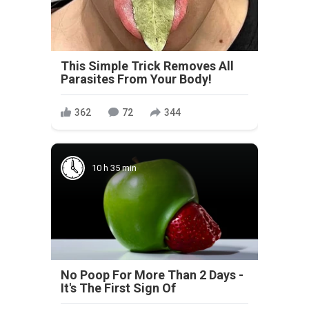
This Simple Trick Removes All
Parasites From Your Body!
362
72
344
10 h 35 min
No Poop For More Than 2 Days -
It's The First Sign Of