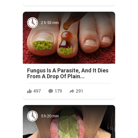
2 h 53 min
Fungus Is A Parasite, And It Dies
From A Drop Of Plain...
497
179
291
5 h 20 min