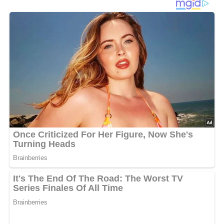
Tiefkühlgemüse bißfest garen. Mit etwas Salz würzen. In
der Zwischenzeit die Soße vorbereiten: Milch erhitzen.
Mehl und Speisestärke dazugeben; unter ständigem
Rühren aufkochen und mit der Gemüsebrühe, Salz und
Pfeffer nach Geschmack würzen. Zum Schluß die Nudeln
und das Gemüse in eine Auflaufform geben, die Soße
darübergießen und ca. 20 Minuten bei 200°C
überbacken.