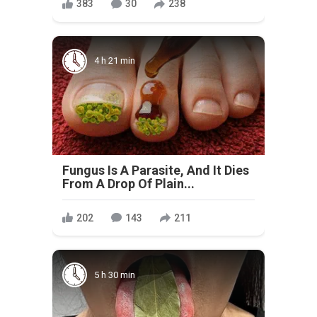
383
30
238
4 h 21 min
Fungus Is A Parasite, And It Dies
From A Drop Of Plain...
202
143
211
5 h 30 min