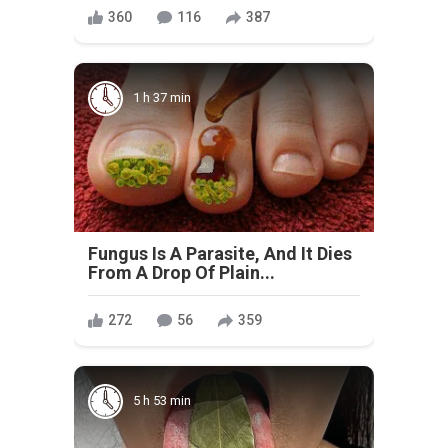
360
116
387
1 h 37 min
Fungus Is A Parasite, And It Dies
From A Drop Of Plain...
272
56
359
5 h 53 min