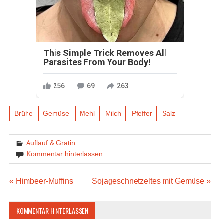
This Simple Trick Removes All
Parasites From Your Body!
256
69
263
Brühe
Gemüse
Mehl
Milch
Pfeffer
Salz
Auflauf & Gratin
Kommentar hinterlassen
Beitragsnavigation
« Himbeer-Muffins
Sojageschnetzeltes mit Gemüse »
KOMMENTAR HINTERLASSEN