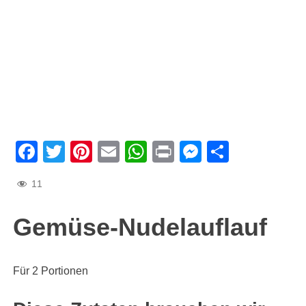
Facebook
Twitter
Pinterest
Email
WhatsApp
Print
Messenge
Teilen
11
Gemüse-Nudelauflauf
Für 2 Portionen