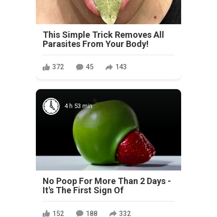
This Simple Trick Removes All
Parasites From Your Body!
372
45
143
4 h 53 min
No Poop For More Than 2 Days -
It's The First Sign Of
152
188
332