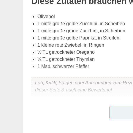
Diese Zutaten brauchen 
Olivenöl
1 mittelgroße gelbe Zucchini, in Scheiben
1 mittelgroße grüne Zucchini, in Scheiben
1 mittelgroße gelbe Paprika, in Streifen
1 kleine rote Zwiebel, in Ringen
½
TL getrockneter Oregano
¼
TL getrockneter Thymian
1 Msp. schwarzer Pfeffer
Lob, Kritik, Fragen oder Anregungen zum Rez
dieser Seite & auch eine Bewertung!
Und so wird es gemacht
Ein Backblech mit Öl besprühen und das Gemüse
Öl besprühen. Mit Alufolie abdecken und bei 19