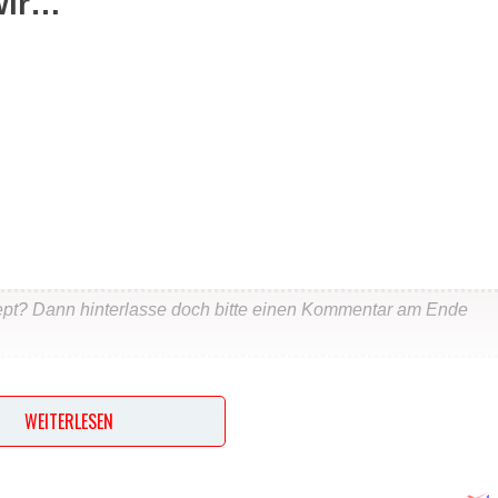
wir…
ept? Dann hinterlasse doch bitte einen Kommentar am Ende
…
WEITERLESEN
 darauf ausbreiten. Mit den Gewürzen bestreuen und erneut m
0 Grad etwa 20 Minuten backen.