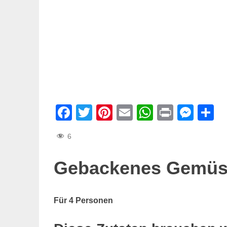
Facebook
Twitter
Pinterest
Email
WhatsAp
Print
Mes
T
6
Gebackenes Gemü
Für 4 Personen