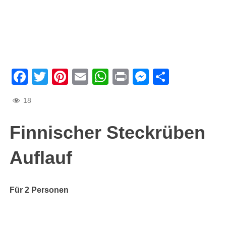
Facebook
Twitter
Pinterest
Email
WhatsApp
Print
Messenge
Teilen
18
Finnischer Steckrüben
Auflauf
Für 2 Personen