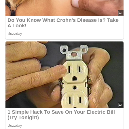
Und so wird es gemacht…
Die Steckrüben waschen und schälen. Anschließend
in ca. 5-6 mm große Würfel schneiden.
Einen gehäuften Esslöffel Butter mit dem Wasser, der
Gemüsebrühe und den Steckrübenwürfeln in einen
Topf geben und erhitzen.
Etwa 10 bis 12 Minuten garen. Anschließend kräftig
mit Salz, Pfeffer und Muskat würzen. Währenddessen
den Backofen auf 180° C Ober- und Unterhitze
vorheizen.
Den Skyr mit den Rübensirup, dem Ei und den
Semmelbröseln mischen und alles unter die
Steckrüben rühren. Noch einmal mit Salz, Pfeffer und
Muskat abschmecken.
Die Zutaten in eine große Auflaufform geben und den
restlichen Esslöffel Butter in kleine Stückchen
schneiden und gleichmäßig darauf verteilen.