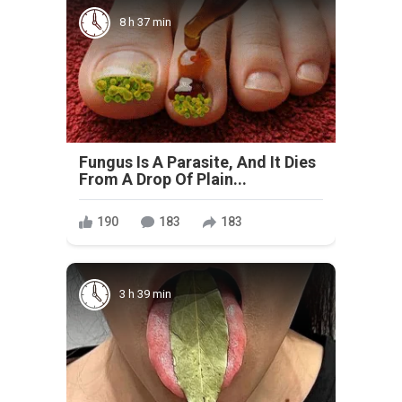
8 h 37 min
Fungus Is A Parasite, And It Dies
From A Drop Of Plain...
190
183
183
3 h 39 min