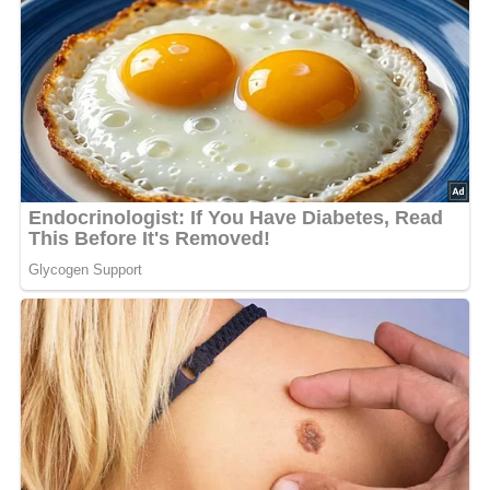
Diese Zutaten brauchen wir…
600 g Steckrüben
2 gehäufte Esslöffel Butter
2-3 Esslöffel Wasser
1 Teelöffel Gemüsebrühe Pulver
100 g Skyr
1 gehäufter Esslöffel Rübensirup
2 Esslöffel Semmelbrösel
1 Ei
Salz und Pfeffer
Muskat
etwas Schnittlauch zum bestreuen
Lob, Kritik, Fragen oder Anregungen zum Rezept?
Dann hinterlasse doch bitte einen Kommentar am
Ende dieser Seite & auch eine Bewertung!