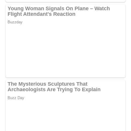
Anschließend den Auflauf auf der mittleren Schiene
des vorgeheizten Backofens für ca. 30 bis 35 Minuten
backen, bis der Auflauf eine angenehm goldbräunliche
Kruste gebildet hat. Währenddessen den Schnittlauch
waschen und in kleine Stücke hacken.
Den Auflauf aus dem Backofen holen, kurz abkühlen
lassen und mit dem gehackten Schnittlauch bestreuen.
Fertig ist der finnische Steckrübenauflauf.
Deine Rezept-Bewertung!?
5/5
(1 Bewertung)