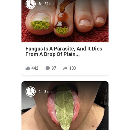
8 h 51 min
Fungus Is A Parasite, And It Dies
From A Drop Of Plain...
442
87
103
2 h 3 min