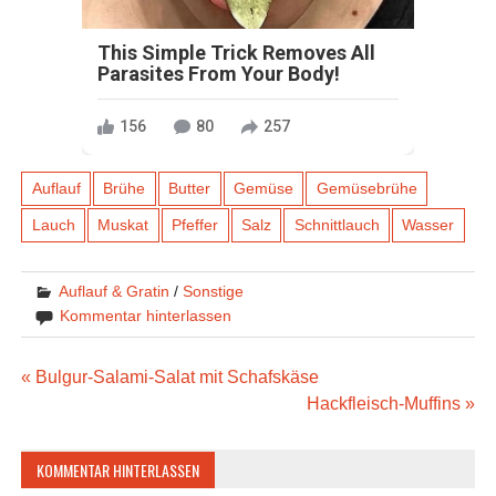
This Simple Trick Removes All
Parasites From Your Body!
156
80
257
Auflauf
Brühe
Butter
Gemüse
Gemüsebrühe
Lauch
Muskat
Pfeffer
Salz
Schnittlauch
Wasser
Auflauf & Gratin
/
Sonstige
Kommentar hinterlassen
Beitragsnavigation
« Bulgur-Salami-Salat mit Schafskäse
Hackfleisch-Muffins »
KOMMENTAR HINTERLASSEN