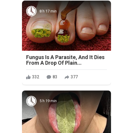
8 h 17 min
Fungus Is A Parasite, And It Dies
From A Drop Of Plain...
332
83
377
5 h 19 min