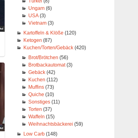
Türkei
(8)
Ungarn
(6)
d
USA
(3)
Vietnam
(3)
en
Kartoffeln & Klöße
(120)
ner
Ketogen
(87)
ts
Kuchen/Torten/Gebäck
(420)
Brot/Brötchen
(56)
Brotbackautomat
(3)
Gebäck
(42)
Kuchen
(112)
Muffins
(73)
Quiche
(10)
Sonstiges
(11)
Torten
(37)
Waffeln
(15)
Weihnachtsbäckerei
(59)
Low Carb
(148)