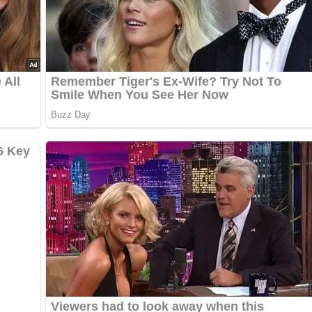
n in 6-8 Teile). Fleisch von allen Seiten salzen. Petersilie un
damit einreiben. 3-4 Stunden, am besten über Nacht, marinieren
Butter ausbraten. Die Zwiebel hacken und dazugeben. Glasig
ten. Der Topf sollte so groß sein, dass die Fleischteile am Bod
men). Das Fleisch mit Paprikapulver bestreuen und den Saft ei
45 Minuten schmoren. Nach und nach den Weißwein zugeben, ste
mig bleibt. Heiß servieren.