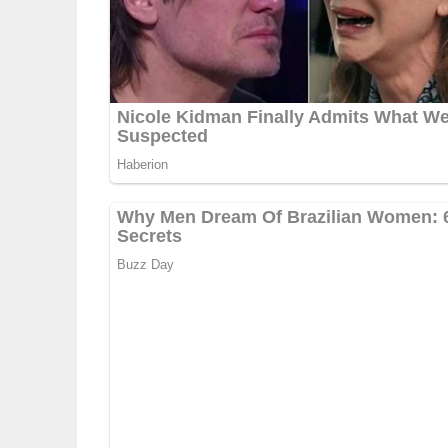
Kaninchen in große Stücke schneiden (1 Kaninche
Knoblauch sehr klein hacken. Das Fleisch dick 
lassen. Den Speck würfeln und in Olivenöl und 
dünsten. Die Kaninchenteile im Zwiebelfett anbra
nebeneinander liegen können (evtl. 2 Töpfe neh
Zitrone darüberträufeln. Auf mittlerer Flamme 
nur so viel, dass die Soße nicht anbrennt und sä
Vorbereitungszeit: 15 Minuten
Marinieren: 3-4 Stunden oder über Nacht
Garzeit: 55 Minuten