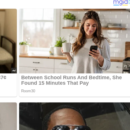
chmortes Kaninchen) PantherMedia / Shebeko