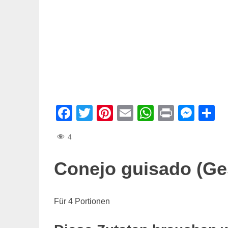
Facebook
Twitter
Pinterest
Email
WhatsAp
Print
Mes
T
4
Conejo guisado (G
Für 4 Portionen