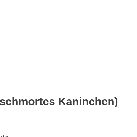
p
senger
eilen
eschmortes Kaninchen)