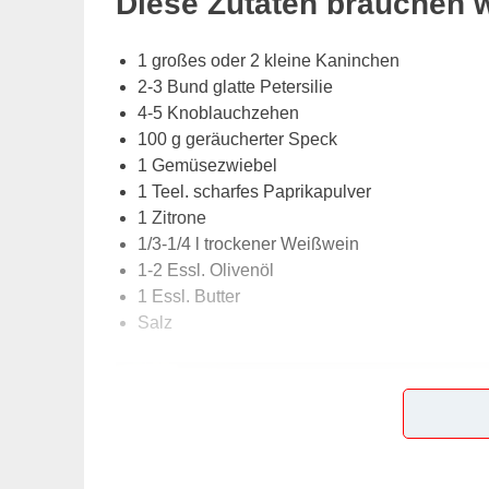
Diese Zutaten brauchen 
1 großes oder 2 kleine Kaninchen
2-3 Bund glatte Petersilie
4-5 Knoblauchzehen
100 g geräucherter Speck
1 Gemüsezwiebel
1 Teel. scharfes Paprikapulver
1 Zitrone
1/3-1/4 l trockener Weißwein
1-2 Essl. Olivenöl
1 Essl. Butter
Salz