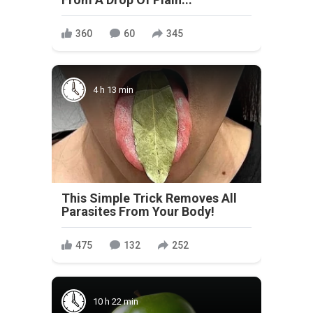
360
60
345
4 h 13 min
This Simple Trick Removes All
Parasites From Your Body!
475
132
252
10 h 22 min