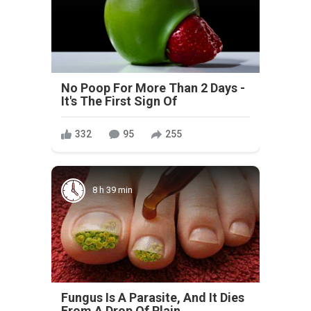
No Poop For More Than 2 Days -
It's The First Sign Of
332
95
255
8 h 39 min
Fungus Is A Parasite, And It Dies
From A Drop Of Plain...