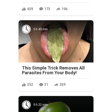
459
173
196
5 h 45 min
This Simple Trick Removes All
Parasites From Your Body!
252
31
269
5 h 22 min