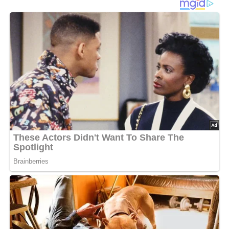
Schüssel geben und schaumig schlagen.
Dann die Buttermilch hinzugeben und verrühren.
Mehl und Backpulver sieben und nach und nach bei
ständigem Rühren dazugeben, bis ein dünnflüssiger
Teig entstanden ist.
Ein heißes Waffeleisen mit Öl bestreichen und von
dem Teig Waffeln backen.
Dazu schmecken am besten heiße Kirschen und
Schlagsahne.
5/5
(1 Bewertung)