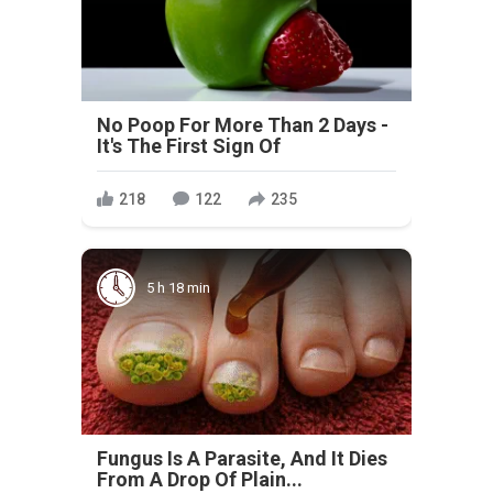
No Poop For More Than 2 Days -
It's The First Sign Of
218
122
235
5 h 18 min
Fungus Is A Parasite, And It Dies
From A Drop Of Plain...