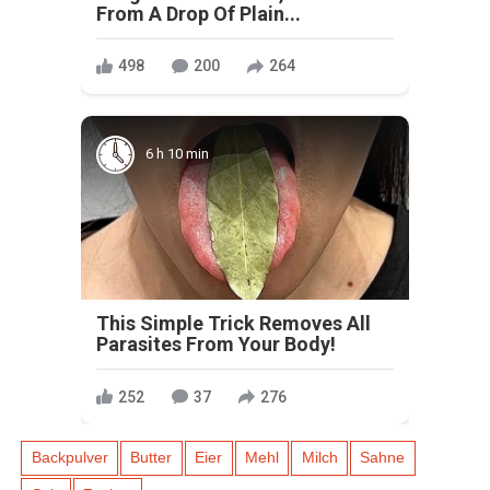
From A Drop Of Plain...
498
200
264
6 h 10 min
This Simple Trick Removes All
Parasites From Your Body!
252
37
276
Backpulver
Butter
Eier
Mehl
Milch
Sahne