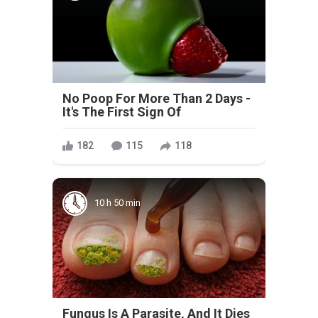
No Poop For More Than 2 Days -
It's The First Sign Of
182
115
118
10 h 50 min
Fungus Is A Parasite, And It Dies