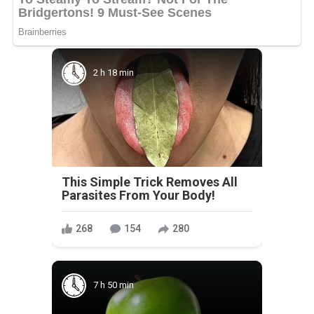
2 h 18 min
This Simple Trick Removes All
Parasites From Your Body!
268
154
280
7 h 50 min