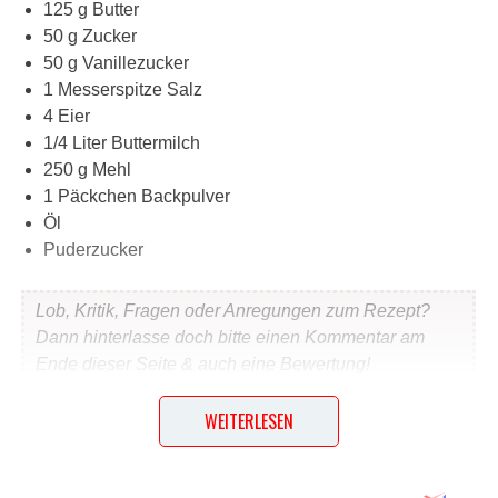
125 g Butter
50 g Zucker
50 g Vanillezucker
1 Messerspitze Salz
4 Eier
1/4 Liter Buttermilch
250 g Mehl
1 Päckchen Backpulver
Öl
Puderzucker
Lob, Kritik, Fragen oder Anregungen zum Rezept?
Dann hinterlasse doch bitte einen Kommentar am
Ende dieser Seite & auch eine Bewertung!
WEITERLESEN
Und so wird es gemacht…
Butter, Zucker, Vanillezucker, Salz und Eier in eine