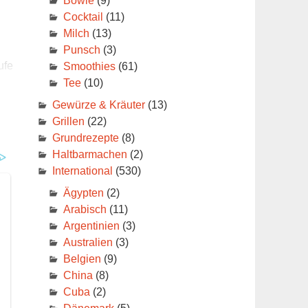
Bowle
(9)
Cocktail
(11)
Milch
(13)
Punsch
(3)
ufe
Smoothies
(61)
Tee
(10)
Gewürze & Kräuter
(13)
Grillen
(22)
Grundrezepte
(8)
Haltbarmachen
(2)
International
(530)
Ägypten
(2)
Arabisch
(11)
Argentinien
(3)
Australien
(3)
Belgien
(9)
China
(8)
Cuba
(2)