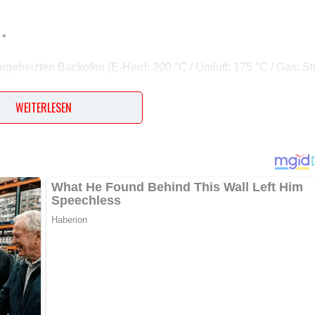
…
orgeheizten Backofen (E-Herd: 200 °C / Umluft: 175 °C / Gas: St
ein hacken. Tomaten vierteln, entkernen und in kleine Würfel
 und in feine Streifen schneiden. Zwiebel, Tomate und Bärlauch
WEITERLESEN
en. Kartoffeln herausnehmen, aus der Folie wickeln, etwas
 einschneiden, auseinanderdrücken und Tomaten-Bärlauch-Salat