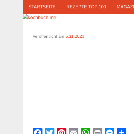
Zum
STARTSEITE
REZEPTE TOP 100
MAGAZ
Inhalt
springen
Veröffentlicht am
6.11.2023
Facebook
Twitter
Pinterest
Email
WhatsAp
Print
Mes
T