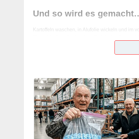
Und so wird es gemacht
Kartoffeln waschen, in Alufolie wickeln und im v
3) ca. 1 ¼ Stunden backen. Zwiebel pellen und f
schneiden. Bärlauch waschen, trocken schütteln
mischen. Mit Salz und Pfeffer kräftig abschmeck
abkühlen lassen. Kartoffeln in der Mitte längs
hineingeben.