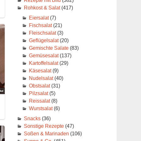
Rezepte mit Bild
(382)
Rohkost & Salat
(417)
Eiersalat
(7)
Fischsalat
(21)
Fleischsalat
(3)
Geflügelsalat
(20)
Gemischte Salate
(83)
Gemüsesalat
(137)
Kartoffelsalat
(29)
Käsesalat
(9)
Nudelsalat
(40)
Obstsalat
(31)
Pilzsalat
(5)
Reissalat
(8)
Wurstsalat
(6)
Snacks
(36)
Sonstige Rezepte
(47)
Soßen & Marinaden
(106)