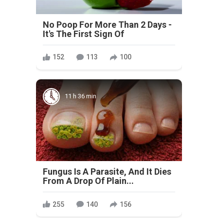
No Poop For More Than 2 Days -
It's The First Sign Of
152
113
100
11 h 36 min
Fungus Is A Parasite, And It Dies
From A Drop Of Plain...
255
140
156