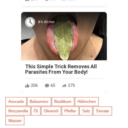
8 h 45 min
This Simple Trick Removes All
Parasites From Your Body!
206
65
275
Avocado
Balsamico
Basilikum
Hähnchen
Mozzarella
Öl
Olivenöl
Pfeffer
Salz
Tomate
Wasser