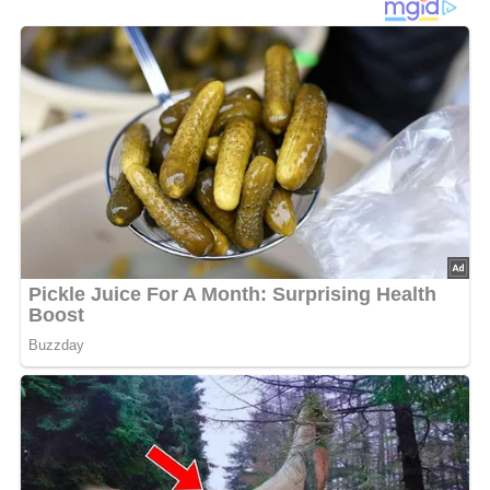
Und so wird es gemacht…
1. Hähnchenbrust unter kaltem Wasser abwaschen und
trockentupfen. Von allen Seiten mit Salz und Pfeffer
einreiben.
2. Öl in einer Pfanne auf höchster Stufe erhitzen und die
beiden Filets von beiden Seiten mehrere Minuten
goldbraun anbraten. Die Hitze ggf. etwas reduzieren und
einen Spritzschutz verwenden.
3. In der Zwischenzeit den Mozzarella, die Tomate und
die halbe Avocado in Scheiben schneiden. Zuerst die
Scheiben Mozzarella, dann die Avocado und zuletzt die
Tomatenscheiben gleichmäßig auf dem Hähnchen
verteilen. Bei mittlerer Hitze auf der Unterseite so lange in
der Pfanne braten, bis der Mozzarella zerlaufen ist.