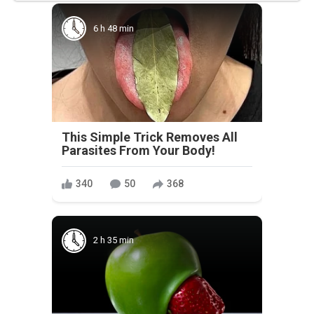
6 h 48 min
This Simple Trick Removes All
Parasites From Your Body!
340
50
368
2 h 35 min