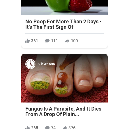
No Poop For More Than 2 Days -
It's The First Sign Of
361
111
100
9 h 42 min
Fungus Is A Parasite, And It Dies
From A Drop Of Plain...
268
74
376