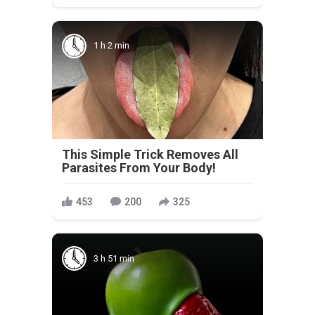
1 h 2 min
This Simple Trick Removes All
Parasites From Your Body!
453
200
325
3 h 51 min