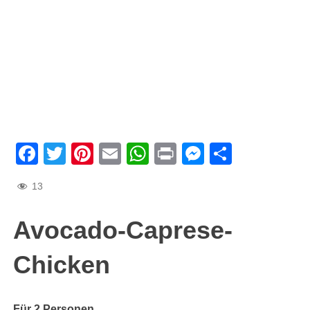
Facebook
Twitter
Pinterest
Email
WhatsApp
Print
Messenge
Teilen
13
Avocado-Caprese-
Chicken
Für 2 Personen