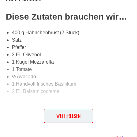
Diese Zutaten brauchen wir…
400 g Hähnchenbrust (2 Stück)
Salz
Pfeffer
2 EL Olivenöl
1 Kugel Mozzarella
1 Tomate
½ Avocado
1 Handvoll frisches Basilikum
2 EL Balsamicocreme
Lob, Kritik, Fragen oder Anregungen zum Rezept?
WEITERLESEN
Dann hinterlasse doch bitte einen Kommentar am
Ende dieser Seite & auch eine Bewertung!