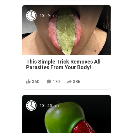
10 h 9 min
This Simple Trick Removes All
Parasites From Your Body!
360
170
386
10 h 25 min