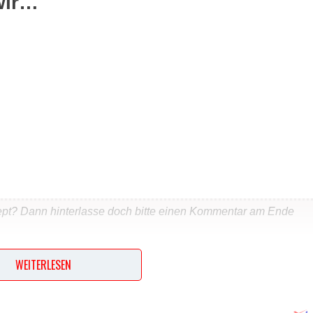
wir…
ept? Dann hinterlasse doch bitte einen Kommentar am Ende
WEITERLESEN
…
n, den Fisch fein zerpflücken und mit den Kartoffeln verkneten,