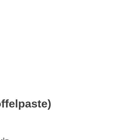
p
senger
eilen
ffelpaste)