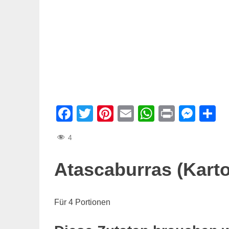
Facebook
Twitter
Pinterest
Email
WhatsAp
Print
Mes
T
4
Atascaburras (Karto
Für 4 Portionen