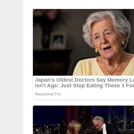
salzen und pfeffern. Das Olivenöl nach und nac
Knoblauch im Mörser zerstoßen und mit den Wal
Pfeffer abschmecken und mit gehacktem Ei bestr
5/5
(1 Bewertung)