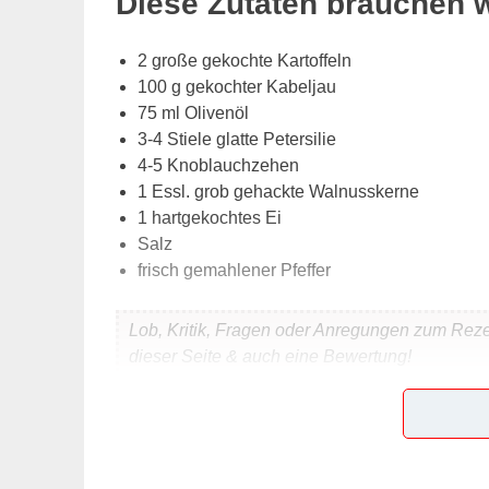
Diese Zutaten brauchen 
2 große gekochte Kartoffeln
100 g gekochter Kabeljau
75 ml Olivenöl
3-4 Stiele glatte Petersilie
4-5 Knoblauchzehen
1 Essl. grob gehackte Walnusskerne
1 hartgekochtes Ei
Salz
frisch gemahlener Pfeffer
Lob, Kritik, Fragen oder Anregungen zum Rez
dieser Seite & auch eine Bewertung!
Und so wird es gemacht
Die gekochten Kartoffeln mit der Gabel zerdrücke