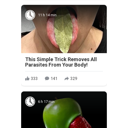
11 h 14 min
This Simple Trick Removes All
Parasites From Your Body!
333
141
329
6 h 17 min