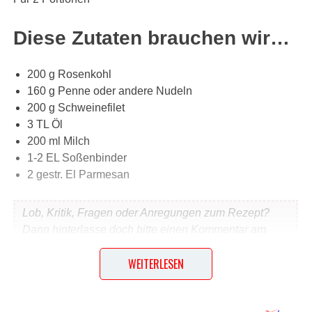
Diese Zutaten brauchen wir…
200 g Rosenkohl
160 g Penne oder andere Nudeln
200 g Schweinefilet
3 TL Öl
200 ml Milch
1-2 EL Soßenbinder
2 gestr. El Parmesan
Lob, Kritik, Fragen oder Anregungen zum Rezept?
Dann hinterlasse doch bitte einen Kommentar am
Ende dieser Seite & auch eine Bewertung!
WEITERLESEN
Und so wird es gemacht…