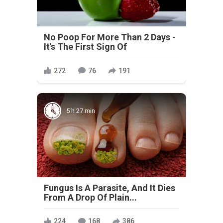
No Poop For More Than 2 Days -
It's The First Sign Of
272
76
191
5 h 27 min
Fungus Is A Parasite, And It Dies
From A Drop Of Plain...
224
168
386