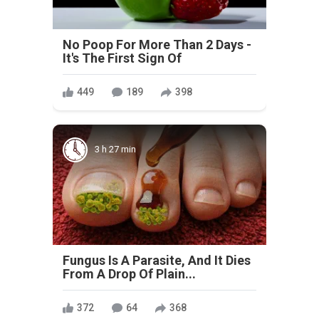
No Poop For More Than 2 Days -
It's The First Sign Of
449
189
398
3 h 27 min
Fungus Is A Parasite, And It Dies
From A Drop Of Plain...
372
64
368