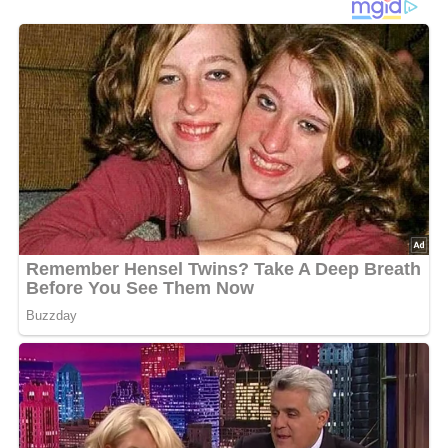
Rosenkohl garen, Nudeln bißfest kochen, beides
abgießen und warmstellen. Filet in Streifen schneiden
und in 2 TL Öl braten, salzen & pfeffern, dann aus der
Pfanne nehmen und warmstellen. Im restlichen TL Öl die
Nudeln und den Rosenkohl braten, bis leicht gebräunt.
Mit Salz und Pfeffer abschmecken und das Fleisch
wieder zugeben. Milch zugießen, aufkochen, andicken.
Abschmecken und auf 2 Tellern anrichten. Über jeden
Teller 1 gestrichenen El Parmesan geben.