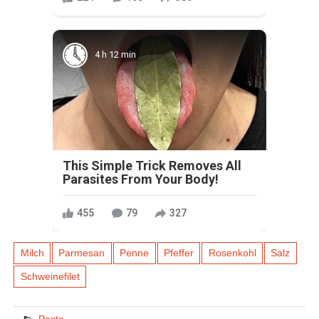
4 h 12 min
This Simple Trick Removes All
Parasites From Your Body!
455
79
327
Milch
Parmesan
Penne
Pfeffer
Rosenkohl
Salz
Schweinefilet