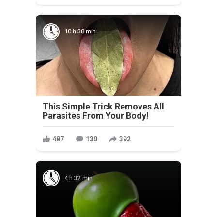
10 h 38 min
This Simple Trick Removes All
Parasites From Your Body!
487
130
392
4 h 32 min