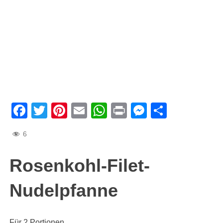
Facebook
Twitter
Pinterest
Email
WhatsApp
Print
Messenge
Teilen
6
Rosenkohl-Filet-
Nudelpfanne
Für 2 Portionen