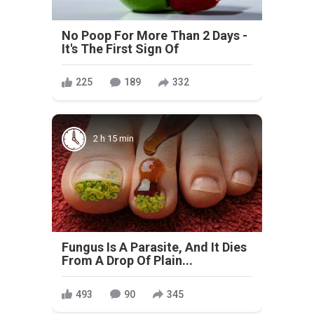
No Poop For More Than 2 Days -
It's The First Sign Of
225
189
332
2 h 15 min
Fungus Is A Parasite, And It Dies
From A Drop Of Plain...
493
90
345