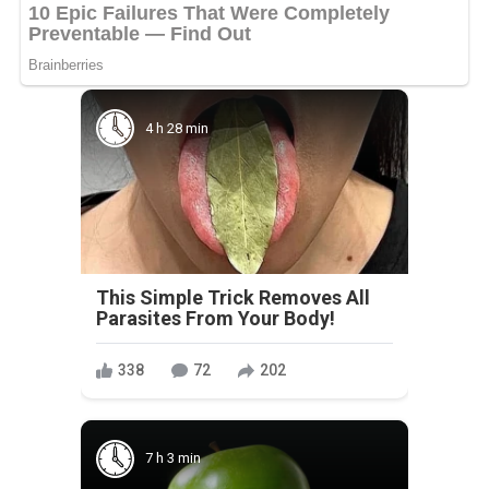
4 h 28 min
This Simple Trick Removes All
Parasites From Your Body!
338
72
202
7 h 3 min