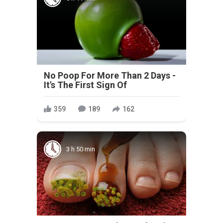
No Poop For More Than 2 Days -
It's The First Sign Of
359
189
162
3 h 50 min