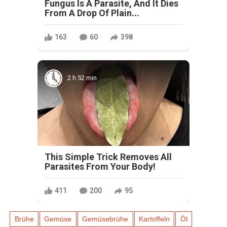
Fungus Is A Parasite, And It Dies
From A Drop Of Plain...
163
60
398
2 h 52 min
This Simple Trick Removes All
Parasites From Your Body!
411
200
95
Brühe
Gemüse
Gemüsebrühe
Kartoffeln
Öl