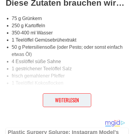
Diese Zutaten brauchen wir…
75 g Grünkern
250 g Kartoffeln
350-400 ml Wasser
1 Teelöffel Gemüsebrühextrakt
50 g Petersiliensoße (oder Pesto; oder sonst einfach
etwas Öl)
4 Esslöffel süße Sahne
1 gestrichener Teelöffel Salz
frisch gemahlener Pfeffer
1 Teelöffel Kokosflocken
WEITERLESEN
Lob, Kritik, Fragen oder Anregungen zum Rezept?
Dann hinterlasse doch bitte einen Kommentar am
Ende dieser Seite & auch eine Bewertung!
Und so wird es gemacht…