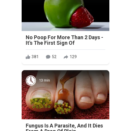
No Poop For More Than 2 Days -
It's The First Sign Of
381
52
129
13 min
Fungus Is A Parasite, And It Dies