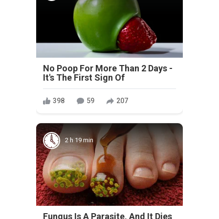
No Poop For More Than 2 Days -
It's The First Sign Of
398
59
207
2 h 19 min
Fungus Is A Parasite, And It Dies