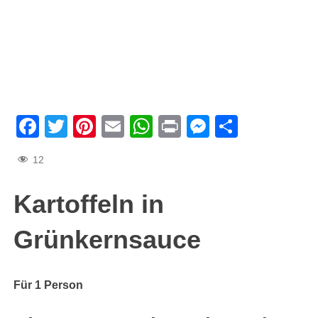
Facebook
Twitter
Pinterest
Email
WhatsApp
Print
Messenge
Teilen
12
Kartoffeln in
Grünkernsauce
Für 1 Person