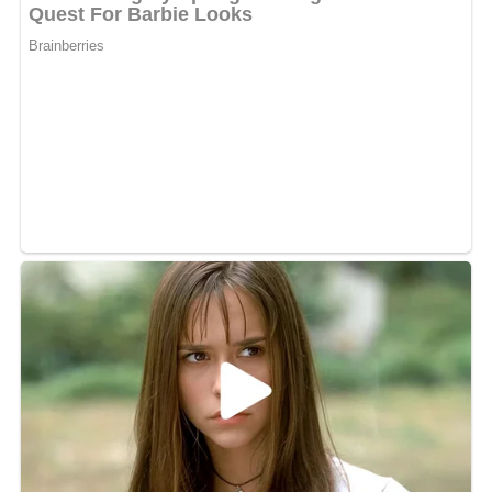
Grünkern grob schroten. Kartoffeln gut unter fließendem
Wasser abbürsten und in dünne Scheiben schneiden.
Grünkern im trockenen Topf unter Rühren einige Minuten
auf höchster Einstellung erhitzen, bis sich das Getreide
anfängt zu verfärben und ein wenig „raucht“. Wasser
hinzugießen, gut verrühren und dann Kartoffelscheiben
und Gemüsebrühextrakt hinzufügen. 15 bis 20 Minuten
auf kleiner Einstellung dünsten lassen. Wer eine dünnere
Soße möchte, kann noch etwas Wasser hinzugeben.
Pesto, Sahne, Salz und Pfeffer unterrühren. Einen Teller
füllen und mit Kokosflocken dekorieren.