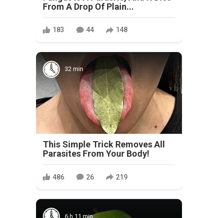
From A Drop Of Plain...
183
44
148
32 min
This Simple Trick Removes All
Parasites From Your Body!
486
26
219
6 h 11 min