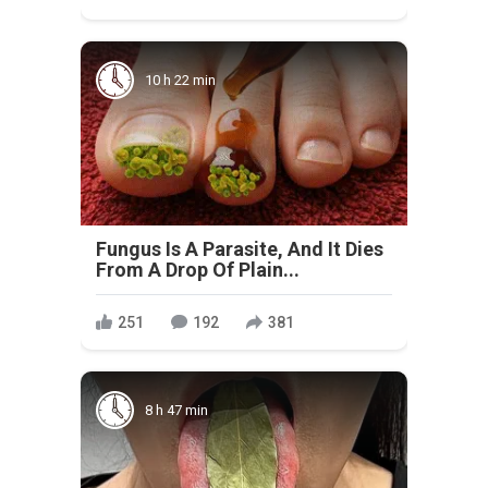
10 h 22 min
Fungus Is A Parasite, And It Dies
From A Drop Of Plain...
251
192
381
8 h 47 min