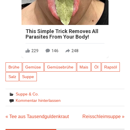
This Simple Trick Removes All
Parasites From Your Body!
229
146
248
Brühe
Gemüse
Gemüsebrühe
Mais
Öl
Rapsöl
Salz
Suppe
Suppe & Co.
Kommentar hinterlassen
Beitragsnavigation
« Tee aus Tausendguldenkraut
Reisschleimsuppe »