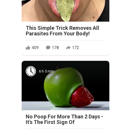
This Simple Trick Removes All
Parasites From Your Body!
409
178
172
6 h 5 min
No Poop For More Than 2 Days -
It's The First Sign Of