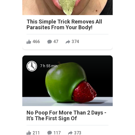
This Simple Trick Removes All
Parasites From Your Body!
466
47
374
7 h 55 min
No Poop For More Than 2 Days -
It's The First Sign Of
211
117
373