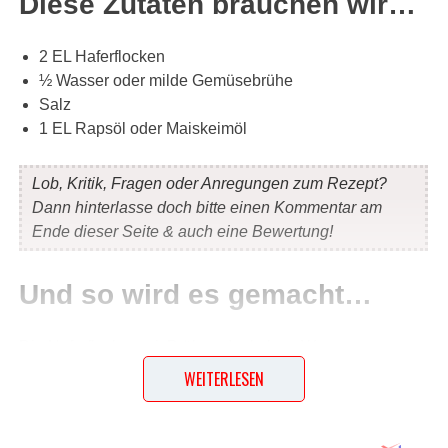
Diese Zutaten brauchen wir…
2 EL Haferflocken
½ Wasser oder milde Gemüsebrühe
Salz
1 EL Rapsöl oder Maiskeimöl
Lob, Kritik, Fragen oder Anregungen zum Rezept?
Dann hinterlasse doch bitte einen Kommentar am
Ende dieser Seite & auch eine Bewertung!
Und so wird es gemacht…
Die Haferflocken mit Brühe oder kaltem Wasser
aufkochen lassen und etwa 1 Stunde bei kleiner Hitze
WEITERLESEN
köcheln lassen. Die Suppe durch ein Sieb streichen. Mit
Wasser aufgießen, bis die gewünschte Konsistenz
erreicht ist. Nochmals aufkochen und mit Salz und Öl