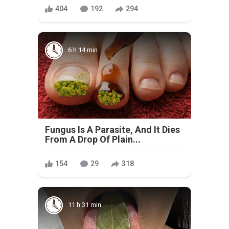
404
192
294
6 h 14 min
Fungus Is A Parasite, And It Dies
From A Drop Of Plain...
154
29
318
11 h 31 min