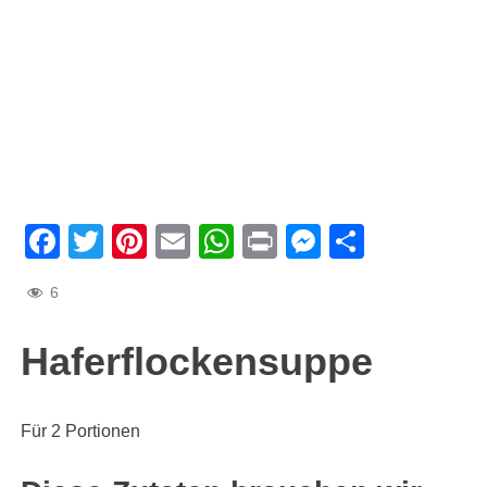
Facebook
Twitter
Pinterest
Email
WhatsApp
Print
Messenge
Teilen
6
Haferflockensuppe
Für 2 Portionen