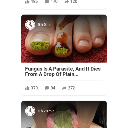
185
170
120
8 h 5 min
Fungus Is A Parasite, And It Dies
From A Drop Of Plain...
370
94
272
5 h 28 min