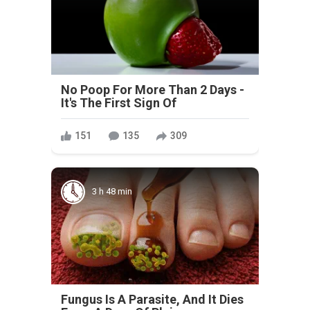
No Poop For More Than 2 Days -
It's The First Sign Of
151
135
309
3 h 48 min
Fungus Is A Parasite, And It Dies