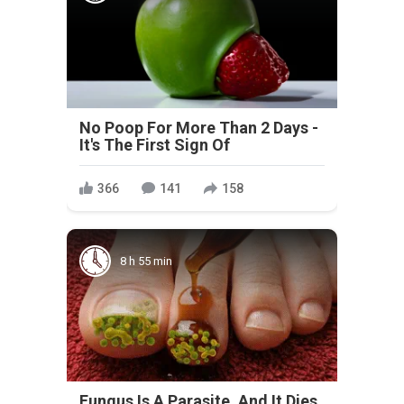
No Poop For More Than 2 Days -
It's The First Sign Of
366
141
158
8 h 55 min
Fungus Is A Parasite, And It Dies