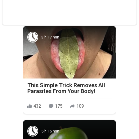
3 h 17 min
This Simple Trick Removes All
Parasites From Your Body!
432
175
109
5 h 16 min