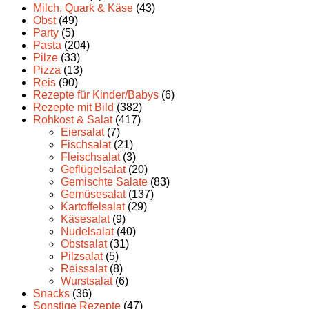
Milch, Quark & Käse
(43)
Obst
(49)
Party
(5)
Pasta
(204)
Pilze
(33)
Pizza
(13)
Reis
(90)
Rezepte für Kinder/Babys
(6)
Rezepte mit Bild
(382)
Rohkost & Salat
(417)
Eiersalat
(7)
Fischsalat
(21)
Fleischsalat
(3)
Geflügelsalat
(20)
Gemischte Salate
(83)
Gemüsesalat
(137)
Kartoffelsalat
(29)
Käsesalat
(9)
Nudelsalat
(40)
Obstsalat
(31)
Pilzsalat
(5)
Reissalat
(8)
Wurstsalat
(6)
Snacks
(36)
Sonstige Rezepte
(47)