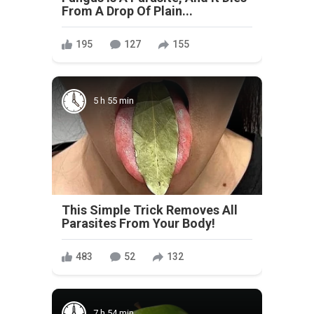
From A Drop Of Plain...
195
127
155
5 h 55 min
This Simple Trick Removes All
Parasites From Your Body!
483
52
132
7 h 54 min