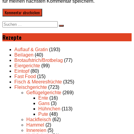
für meinen nächsten Kommentar speichern.
Suche
nach:
Rezepte
Auflauf & Gratin
(193)
Beilagen
(40)
Brotaufstrich/Brotbelag
(77)
Eiergerichte
(99)
Eintopf
(80)
Fast Food
(15)
Fisch & Meeresfrüchte
(325)
Fleischgerichte
(723)
Geflügelgerichte
(269)
Ente
(16)
Gans
(3)
Hühnchen
(113)
Pute
(48)
Hackfleisch
(62)
Hammel
(2)
Innereien
(5)