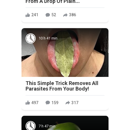
From A Drop Of Plain...
241
52
386
10 h 41 min
This Simple Trick Removes All
Parasites From Your Body!
497
159
317
7 h 47 min