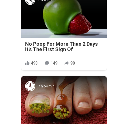
No Poop For More Than 2 Days -
It's The First Sign Of
493
149
98
7 h 54 min