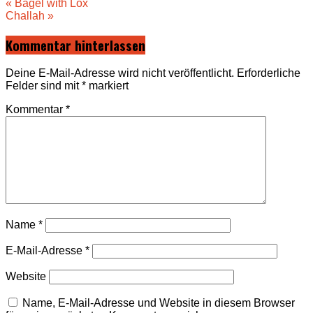
Beitragsnavigation
« Bagel with Lox
Challah »
Kommentar hinterlassen
Deine E-Mail-Adresse wird nicht veröffentlicht.
Erforderliche
Felder sind mit
*
markiert
Kommentar
*
Name
*
E-Mail-Adresse
*
Website
Name, E-Mail-Adresse und Website in diesem Browser