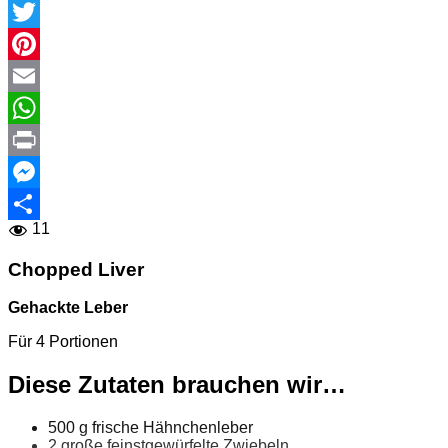
Facebook
Twitter
Pinterest
Email
WhatsApp
Print
Messenger
11
Teilen
Chopped Liver
Gehackte Leber
Für 4 Portionen
Diese Zutaten brauchen wir…
500 g frische Hähnchenleber
2 große feinstgewürfelte Zwiebeln