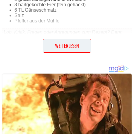
3 hartgekochte Eier (fein gehackt)
6 TL Gänseschmalz
Salz
Pfeffer aus der Mühle
Lob, Kritik, Fragen oder Anregungen zum Rezept? Dann
hinterlasse doch bitte einen Kommentar am Ende dieser
Seite & auch eine Bewertung!
WEITERLESEN
Und so wird es gemacht…
Ofengrill auf 250° C vorheizen. Geputzte Leber in eine
Fettpfanne geben und etwa 10 cm von der Hitzequelle
entfernt rund 3 bis 4 Minuten von jeder Seite grillen. Danach
sehr fein hacken. Gänseschmalz in einem Topf zerlassen
und die Zwiebelwürfel darin weich dünsten, bis sie eben zu
bräunen beginnen. Leberstückchen dazugeben und weiter 2
Minuten garen lassen. Gehackte Eier zu der Mischung geben
und mit Salz und Pfeffer gut abschmecken.