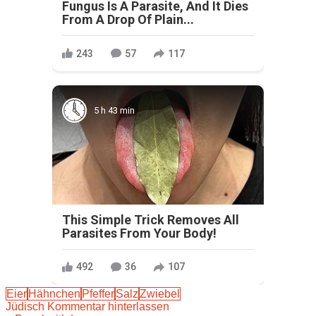
Fungus Is A Parasite, And It Dies
From A Drop Of Plain...
243
57
117
5 h 43 min
This Simple Trick Removes All
Parasites From Your Body!
492
36
107
Eier
Hähnchen
Pfeffer
Salz
Zwiebel
Jüdisch
Kommentar hinterlassen