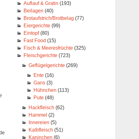
Auflauf & Gratin
(193)
Beilagen
(40)
Brotaufstrich/Brotbelag
(77)
Eiergerichte
(99)
Eintopf
(80)
Fast Food
(15)
Fisch & Meeresfrüchte
(325)
Fleischgerichte
(723)
Geflügelgerichte
(269)
Ente
(16)
Gans
(3)
Hühnchen
(113)
e
Pute
(48)
Hackfleisch
(62)
Hammel
(2)
Innereien
(5)
Kalbfleisch
(51)
de
Kaninchen
(6)