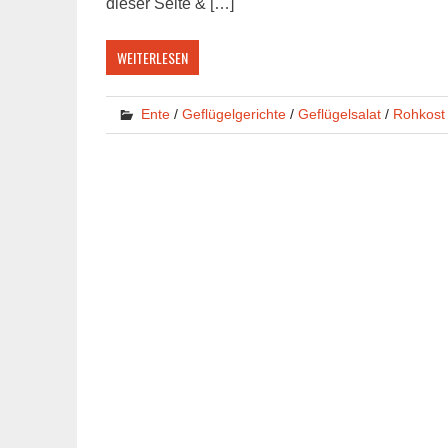
dieser Seite & […]
WEITERLESEN
Ente
/
Geflügelgerichte
/
Geflügelsalat
/
Rohkost 